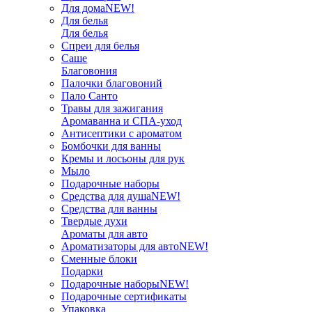
Для дома
NEW!
Для белья
Для белья
Спреи для белья
Саше
Благовония
Палочки благовоний
Пало Санто
Травы для зажигания
Аромаванна и СПА-уход
Антисептики с ароматом
Бомбочки для ванны
Кремы и лосьоны для рук
Мыло
Подарочные наборы
Средства для душа
NEW!
Средства для ванны
Твердые духи
Ароматы для авто
Ароматизаторы для авто
NEW!
Сменные блоки
Подарки
Подарочные наборы
NEW!
Подарочные сертификаты
Упаковка