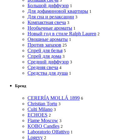
3
Большой диффузор
1
Для дофаминовой квартиры
1
Для сна и релаксации
3
Компактная свеча
3
Необычные ароматы
1
Новый год в стиле Ralph Lauren
2
Овощные ароматы
1
Против запахов
25
Спрей для белья
5
Спрей для дома
3
Средний диффузор
3
Средняя свеча
4
Средства для душа
1
Бренд
CERERÍA MOLLÁ 1899
6
Christian Tortu
3
Culti Milano
3
ECHOES
2
Flame Moscow
3
KOBO Candles
2
Laboratorio Olfattivo
1
Logevy
2