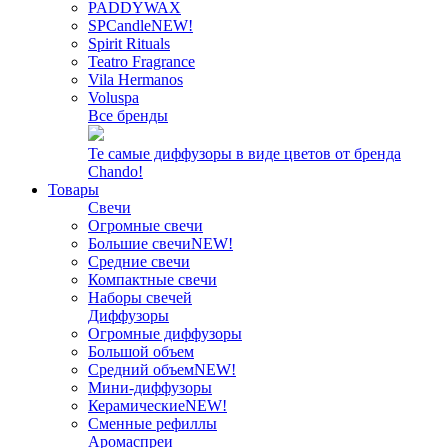
PADDYWAX
SPCandle
NEW!
Spirit Rituals
Teatro Fragrance
Vila Hermanos
Voluspa
Все бренды
Те самые диффузоры в виде цветов от бренда
Chando!
Товары
Свечи
Огромные свечи
Большие свечи
NEW!
Средние свечи
Компактные свечи
Наборы свечей
Диффузоры
Огромные диффузоры
Большой объем
Средний объем
NEW!
Мини-диффузоры
Керамические
NEW!
Сменные рефиллы
Аромаспреи