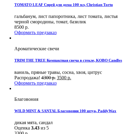
TOMATO LEAF Спрей для дома 100 мл, Christian Tortu
гальбанум, лист папоротника, лист томата, листья
черной смородины, томат, базилик
8500
р.
Оформить предзаказ
Ароматические свечи
TRIM THE TREE Компактная свеча в стекле, KOBO Candles
ваниль, пряные травы, сосна, хвоя, цитрус
Распродажа!
4300
р.
3500
р.
Оформить предзаказ
Благовония
WILD MINT & SANTAL Благовония 100 штук, PaddyWax
дикая мята, сандал
Оценка
3.43
из 5
3300
р.