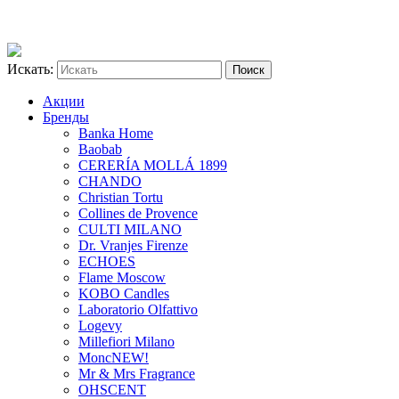
Искать:
Акции
Бренды
Banka Home
Baobab
CERERÍA MOLLÁ 1899
CHANDO
Christian Tortu
Collines de Provence
CULTI MILANO
Dr. Vranjes Firenze
ECHOES
Flame Moscow
KOBO Candles
Laboratorio Olfattivo
Logevy
Millefiori Milano
Monc
NEW!
Mr & Mrs Fragrance
OHSCENT