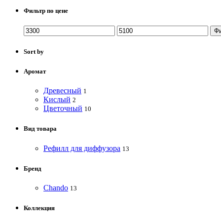
Фильтр по цене
Ф
Sort by
Аромат
Древесный
1
Кислый
2
Цветочный
10
Вид товара
Рефилл для диффузора
13
Бренд
Chando
13
Коллекция