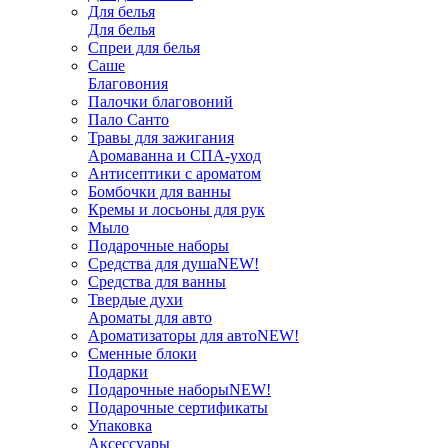
Для белья
Для белья
Спреи для белья
Саше
Благовония
Палочки благовоний
Пало Санто
Травы для зажигания
Аромаванна и СПА-уход
Антисептики с ароматом
Бомбочки для ванны
Кремы и лосьоны для рук
Мыло
Подарочные наборы
Средства для душа
NEW!
Средства для ванны
Твердые духи
Ароматы для авто
Ароматизаторы для авто
NEW!
Сменные блоки
Подарки
Подарочные наборы
NEW!
Подарочные сертификаты
Упаковка
Аксессуары