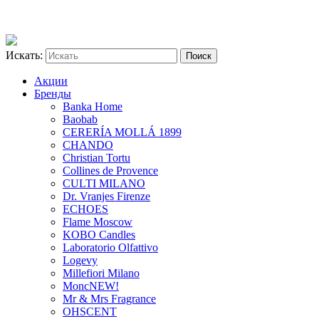
Искать:
Акции
Бренды
Banka Home
Baobab
CERERÍA MOLLÁ 1899
CHANDO
Christian Tortu
Collines de Provence
CULTI MILANO
Dr. Vranjes Firenze
ECHOES
Flame Moscow
KOBO Candles
Laboratorio Olfattivo
Logevy
Millefiori Milano
Monc
NEW!
Mr & Mrs Fragrance
OHSCENT