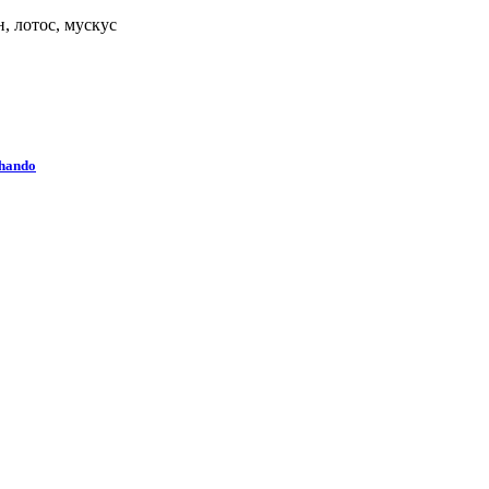
, лотос, мускус
hando