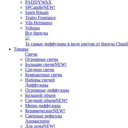
PADDYWAX
SPCandle
NEW!
Spirit Rituals
Teatro Fragrance
Vila Hermanos
Voluspa
Все бренды
Те самые диффузоры в виде цветов от бренда Chand
Товары
Свечи
Огромные свечи
Большие свечи
NEW!
Средние свечи
Компактные свечи
Наборы свечей
Диффузоры
Огромные диффузоры
Большой объем
Средний объем
NEW!
Мини-диффузоры
Керамические
NEW!
Сменные рефиллы
Аромаспреи
Для дома
NEW!