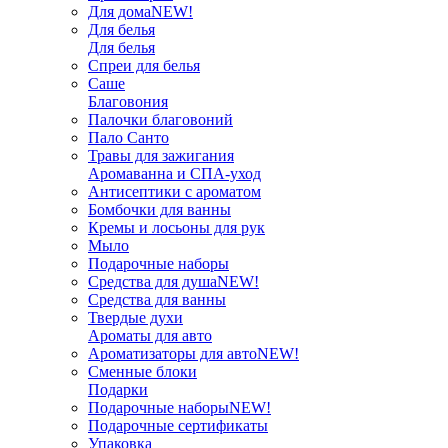
Для дома
NEW!
Для белья
Для белья
Спреи для белья
Саше
Благовония
Палочки благовоний
Пало Санто
Травы для зажигания
Аромаванна и СПА-уход
Антисептики с ароматом
Бомбочки для ванны
Кремы и лосьоны для рук
Мыло
Подарочные наборы
Средства для душа
NEW!
Средства для ванны
Твердые духи
Ароматы для авто
Ароматизаторы для авто
NEW!
Сменные блоки
Подарки
Подарочные наборы
NEW!
Подарочные сертификаты
Упаковка