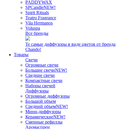
PADDYWAX
SPCandle
NEW!
Spirit Rituals
Teatro Fragrance
Vila Hermanos
Voluspa
Все бренды
Те самые диффузоры в виде цветов от бренда
Chando!
Товары
Свечи
Огромные свечи
Большие свечи
NEW!
Средние свечи
Компактные свечи
Наборы свечей
Диффузоры
Огромные диффузоры
Большой объем
Средний объем
NEW!
Мини-диффузоры
Керамические
NEW!
Сменные рефиллы
Аромаспреи