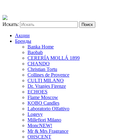
Искать:
Акции
Бренды
Banka Home
Baobab
CERERÍA MOLLÁ 1899
CHANDO
Christian Tortu
Collines de Provence
CULTI MILANO
Dr. Vranjes Firenze
ECHOES
Flame Moscow
KOBO Candles
Laboratorio Olfattivo
Logevy
Millefiori Milano
Monc
NEW!
Mr & Mrs Fragrance
OHSCENT