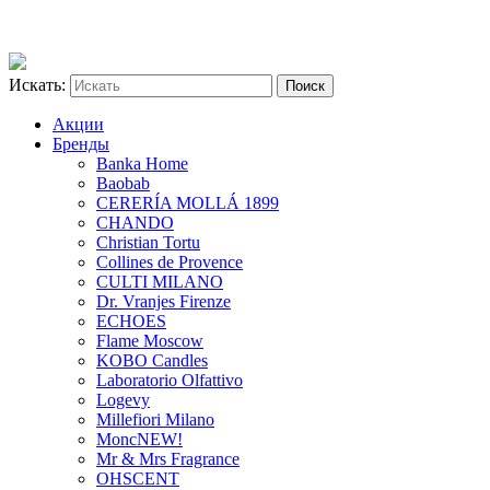
Искать:
Акции
Бренды
Banka Home
Baobab
CERERÍA MOLLÁ 1899
CHANDO
Christian Tortu
Collines de Provence
CULTI MILANO
Dr. Vranjes Firenze
ECHOES
Flame Moscow
KOBO Candles
Laboratorio Olfattivo
Logevy
Millefiori Milano
Monc
NEW!
Mr & Mrs Fragrance
OHSCENT