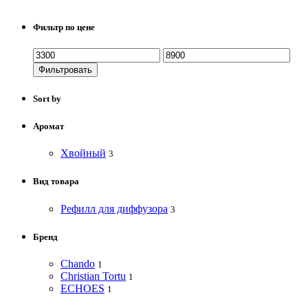
Фильтр по цене
Фильтровать
Sort by
Аромат
Хвойный
3
Вид товара
Рефилл для диффузора
3
Бренд
Chando
1
Christian Tortu
1
ECHOES
1