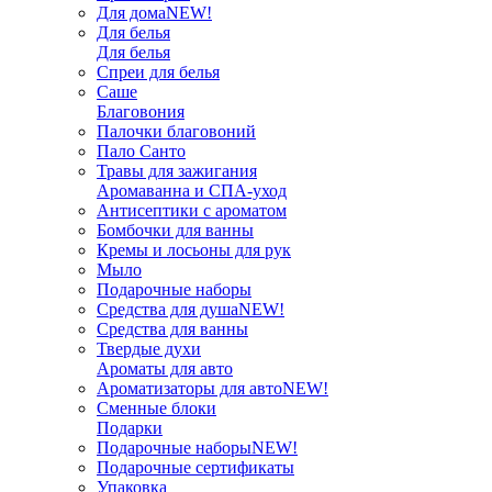
Для дома
NEW!
Для белья
Для белья
Спреи для белья
Саше
Благовония
Палочки благовоний
Пало Санто
Травы для зажигания
Аромаванна и СПА-уход
Антисептики с ароматом
Бомбочки для ванны
Кремы и лосьоны для рук
Мыло
Подарочные наборы
Средства для душа
NEW!
Средства для ванны
Твердые духи
Ароматы для авто
Ароматизаторы для авто
NEW!
Сменные блоки
Подарки
Подарочные наборы
NEW!
Подарочные сертификаты
Упаковка