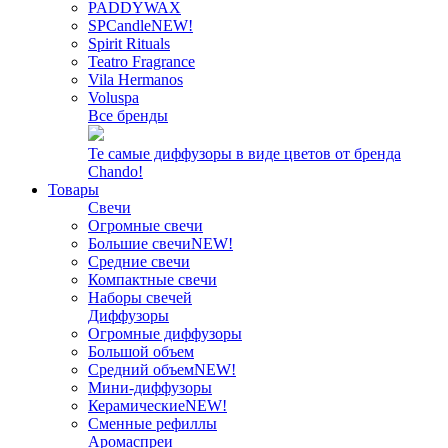
PADDYWAX
SPCandle
NEW!
Spirit Rituals
Teatro Fragrance
Vila Hermanos
Voluspa
Все бренды
Те самые диффузоры в виде цветов от бренда
Chando!
Товары
Свечи
Огромные свечи
Большие свечи
NEW!
Средние свечи
Компактные свечи
Наборы свечей
Диффузоры
Огромные диффузоры
Большой объем
Средний объем
NEW!
Мини-диффузоры
Керамические
NEW!
Сменные рефиллы
Аромаспреи