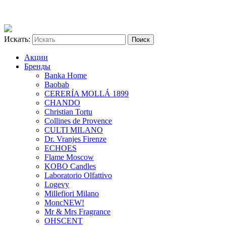
Искать:
Акции
Бренды
Banka Home
Baobab
CERERÍA MOLLÁ 1899
CHANDO
Christian Tortu
Collines de Provence
CULTI MILANO
Dr. Vranjes Firenze
ECHOES
Flame Moscow
KOBO Candles
Laboratorio Olfattivo
Logevy
Millefiori Milano
Monc
NEW!
Mr & Mrs Fragrance
OHSCENT