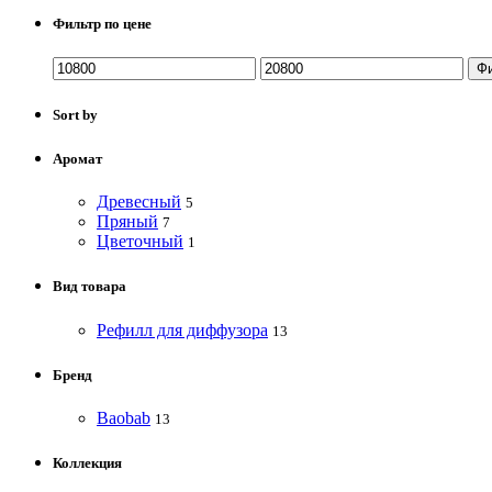
Фильтр по цене
Ф
Sort by
Аромат
Древесный
5
Пряный
7
Цветочный
1
Вид товара
Рефилл для диффузора
13
Бренд
Baobab
13
Коллекция