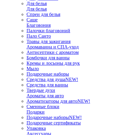
Для белья
Для белья
Спреи для белья
Саше
Благовония
Палочки благовоний
Пало Санто
Травы для зажигания
Аромаванна и СПА-уход
Антисептики с ароматом
Бомбочки для ванны
Кремы и лосьоны для рук
Мыло
Подарочные наборы
Средства для душа
NEW!
Средства для ванны
Твердые духи
Ароматы для авто
Ароматизаторы для авто
NEW!
Сменные блоки
Подарки
Подарочные наборы
NEW!
Подарочные сертификаты
Упаковка
Аксессуары