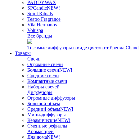
PADDYWAX
SPCandle
NEW!
Spirit Rituals
Teatro Fragrance
Vila Hermanos
Voluspa
Все бренды
Те самые диффузоры в виде цветов от бренда Chand
Товары
Свечи
Огромные свечи
Большие свечи
NEW!
Средние свечи
Компактные свечи
Наборы свечей
Диффузоры
Огромные диффузоры
Большой объем
Средний объем
NEW!
Мини-диффузоры
Керамические
NEW!
Сменные рефиллы
Аромаспреи
Для дома
NEW!