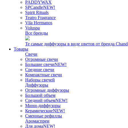
PADDYWAX
SPCandle
NEW!
Spirit Rituals
Teatro Fragrance
Vila Hermanos
Voluspa
Все бренды
Те самые диффузоры в виде цветов от бренда Chand
Товары
Свечи
Огромные свечи
Большие свечи
NEW!
Средние свечи
Компактные свечи
Наборы свечей
Диффузоры
Огромные диффузоры
Большой объем
Средний объем
NEW!
Мини-диффузоры
Керамические
NEW!
Сменные рефиллы
Аромаспреи
Для дома
NEW!