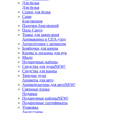
Для белья
Для белья
Спреи для белья
Саше
Благовония
Палочки благовоний
Пало Санто
Травы для зажигания
Аромаванна и СПА-уход
Антисептики с ароматом
Бомбочки для ванны
Кремы и лосьоны для рук
Мыло
Подарочные наборы
Средства для душа
NEW!
Средства для ванны
Твердые духи
Ароматы для авто
Ароматизаторы для авто
NEW!
Сменные блоки
Подарки
Подарочные наборы
NEW!
Подарочные сертификаты
Упаковка
Аксессуары