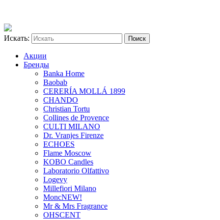
Искать:
Акции
Бренды
Banka Home
Baobab
CERERÍA MOLLÁ 1899
CHANDO
Christian Tortu
Collines de Provence
CULTI MILANO
Dr. Vranjes Firenze
ECHOES
Flame Moscow
KOBO Candles
Laboratorio Olfattivo
Logevy
Millefiori Milano
Monc
NEW!
Mr & Mrs Fragrance
OHSCENT