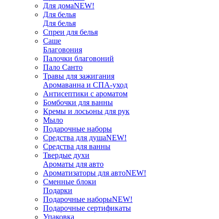
Для дома
NEW!
Для белья
Для белья
Спреи для белья
Саше
Благовония
Палочки благовоний
Пало Санто
Травы для зажигания
Аромаванна и СПА-уход
Антисептики с ароматом
Бомбочки для ванны
Кремы и лосьоны для рук
Мыло
Подарочные наборы
Средства для душа
NEW!
Средства для ванны
Твердые духи
Ароматы для авто
Ароматизаторы для авто
NEW!
Сменные блоки
Подарки
Подарочные наборы
NEW!
Подарочные сертификаты
Упаковка