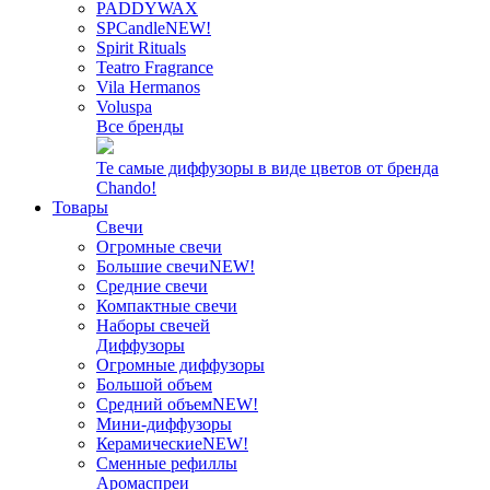
PADDYWAX
SPCandle
NEW!
Spirit Rituals
Teatro Fragrance
Vila Hermanos
Voluspa
Все бренды
Те самые диффузоры в виде цветов от бренда
Chando!
Товары
Свечи
Огромные свечи
Большие свечи
NEW!
Средние свечи
Компактные свечи
Наборы свечей
Диффузоры
Огромные диффузоры
Большой объем
Средний объем
NEW!
Мини-диффузоры
Керамические
NEW!
Сменные рефиллы
Аромаспреи