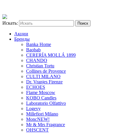
Искать:
Акции
Бренды
Banka Home
Baobab
CERERÍA MOLLÁ 1899
CHANDO
Christian Tortu
Collines de Provence
CULTI MILANO
Dr. Vranjes Firenze
ECHOES
Flame Moscow
KOBO Candles
Laboratorio Olfattivo
Logevy
Millefiori Milano
Monc
NEW!
Mr & Mrs Fragrance
OHSCENT