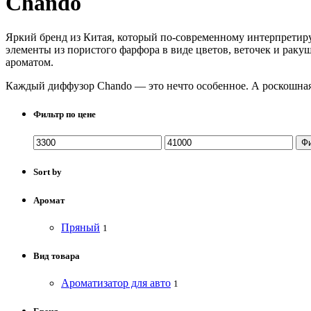
Chando
Яркий бренд из Китая, который по-современному интерпретиру
элементы из пористого фарфора в виде цветов, веточек и раку
ароматом.
Каждый диффузор Chando — это нечто особенное. А роскошная
Фильтр по цене
Ф
Sort by
Аромат
Пряный
1
Вид товара
Ароматизатор для авто
1