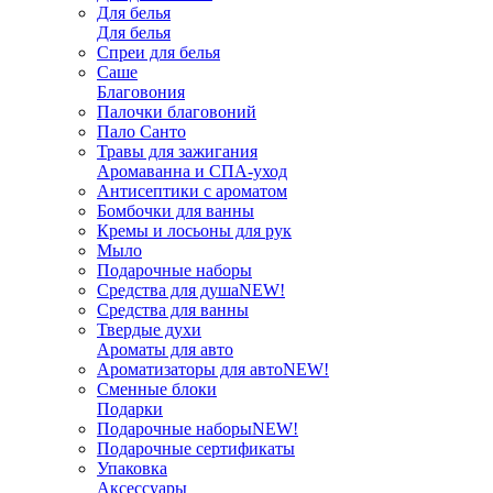
Для белья
Для белья
Спреи для белья
Саше
Благовония
Палочки благовоний
Пало Санто
Травы для зажигания
Аромаванна и СПА-уход
Антисептики с ароматом
Бомбочки для ванны
Кремы и лосьоны для рук
Мыло
Подарочные наборы
Средства для душа
NEW!
Средства для ванны
Твердые духи
Ароматы для авто
Ароматизаторы для авто
NEW!
Сменные блоки
Подарки
Подарочные наборы
NEW!
Подарочные сертификаты
Упаковка
Аксессуары