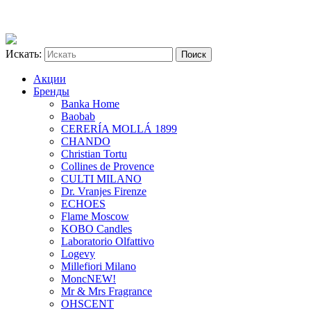
Искать:
Акции
Бренды
Banka Home
Baobab
CERERÍA MOLLÁ 1899
CHANDO
Christian Tortu
Collines de Provence
CULTI MILANO
Dr. Vranjes Firenze
ECHOES
Flame Moscow
KOBO Candles
Laboratorio Olfattivo
Logevy
Millefiori Milano
Monc
NEW!
Mr & Mrs Fragrance
OHSCENT