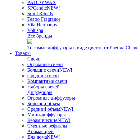
PADDYWAX
SPCandle
NEW!
Spirit Rituals
Teatro Fragrance
Vila Hermanos
Voluspa
Все бренды
Те самые диффузоры в виде цветов от бренда Chand
Товары
Свечи
Огромные свечи
Большие свечи
NEW!
Средние свечи
Компактные свечи
Наборы свечей
Диффузоры
Огромные диффузоры
Большой объем
Средний объем
NEW!
Мини-диффузоры
Керамические
NEW!
Сменные рефиллы
Аромаспреи
Для дома
NEW!