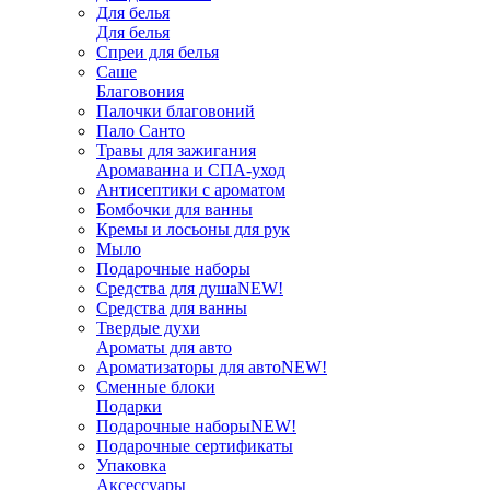
Для белья
Для белья
Спреи для белья
Саше
Благовония
Палочки благовоний
Пало Санто
Травы для зажигания
Аромаванна и СПА-уход
Антисептики с ароматом
Бомбочки для ванны
Кремы и лосьоны для рук
Мыло
Подарочные наборы
Средства для душа
NEW!
Средства для ванны
Твердые духи
Ароматы для авто
Ароматизаторы для авто
NEW!
Сменные блоки
Подарки
Подарочные наборы
NEW!
Подарочные сертификаты
Упаковка
Аксессуары