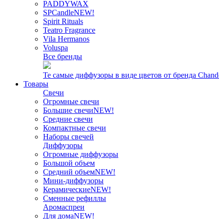
PADDYWAX
SPCandle
NEW!
Spirit Rituals
Teatro Fragrance
Vila Hermanos
Voluspa
Все бренды
Те самые диффузоры в виде цветов от бренда Chand
Товары
Свечи
Огромные свечи
Большие свечи
NEW!
Средние свечи
Компактные свечи
Наборы свечей
Диффузоры
Огромные диффузоры
Большой объем
Средний объем
NEW!
Мини-диффузоры
Керамические
NEW!
Сменные рефиллы
Аромаспреи
Для дома
NEW!