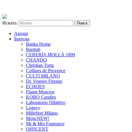
Искать:
Акции
Бренды
Banka Home
Baobab
CERERÍA MOLLÁ 1899
CHANDO
Christian Tortu
Collines de Provence
CULTI MILANO
Dr. Vranjes Firenze
ECHOES
Flame Moscow
KOBO Candles
Laboratorio Olfattivo
Logevy
Millefiori Milano
Monc
NEW!
Mr & Mrs Fragrance
OHSCENT