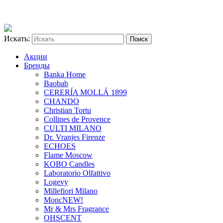
Искать:
Акции
Бренды
Banka Home
Baobab
CERERÍA MOLLÁ 1899
CHANDO
Christian Tortu
Collines de Provence
CULTI MILANO
Dr. Vranjes Firenze
ECHOES
Flame Moscow
KOBO Candles
Laboratorio Olfattivo
Logevy
Millefiori Milano
Monc
NEW!
Mr & Mrs Fragrance
OHSCENT