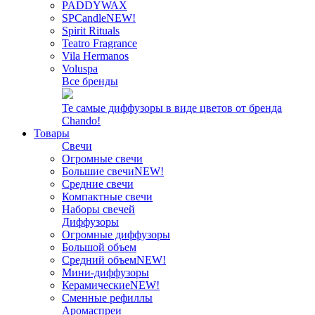
PADDYWAX
SPCandle
NEW!
Spirit Rituals
Teatro Fragrance
Vila Hermanos
Voluspa
Все бренды
Те самые диффузоры в виде цветов от бренда
Chando!
Товары
Свечи
Огромные свечи
Большие свечи
NEW!
Средние свечи
Компактные свечи
Наборы свечей
Диффузоры
Огромные диффузоры
Большой объем
Средний объем
NEW!
Мини-диффузоры
Керамические
NEW!
Сменные рефиллы
Аромаспреи