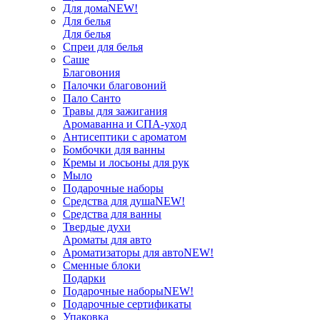
Для дома
NEW!
Для белья
Для белья
Спреи для белья
Саше
Благовония
Палочки благовоний
Пало Санто
Травы для зажигания
Аромаванна и СПА-уход
Антисептики с ароматом
Бомбочки для ванны
Кремы и лосьоны для рук
Мыло
Подарочные наборы
Средства для душа
NEW!
Средства для ванны
Твердые духи
Ароматы для авто
Ароматизаторы для авто
NEW!
Сменные блоки
Подарки
Подарочные наборы
NEW!
Подарочные сертификаты
Упаковка