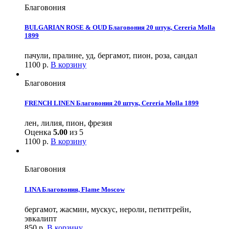
Благовония
BULGARIAN ROSE & OUD Благовония 20 штук, Cereria Molla
1899
пачули, пралине, уд, бергамот, пион, роза, сандал
1100
р.
В корзину
Благовония
FRENCH LINEN Благовония 20 штук, Cereria Molla 1899
лен, лилия, пион, фрезия
Оценка
5.00
из 5
1100
р.
В корзину
Благовония
LINA Благовония, Flame Moscow
бергамот, жасмин, мускус, нероли, петитгрейн,
эвкалипт
850
р.
В корзину