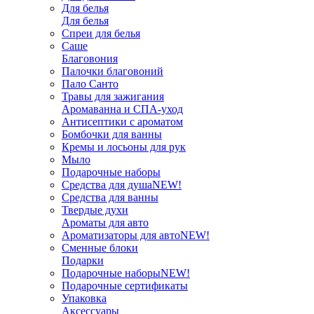
Для белья
Для белья
Спреи для белья
Саше
Благовония
Палочки благовоний
Пало Санто
Травы для зажигания
Аромаванна и СПА-уход
Антисептики с ароматом
Бомбочки для ванны
Кремы и лосьоны для рук
Мыло
Подарочные наборы
Средства для душа
NEW!
Средства для ванны
Твердые духи
Ароматы для авто
Ароматизаторы для авто
NEW!
Сменные блоки
Подарки
Подарочные наборы
NEW!
Подарочные сертификаты
Упаковка
Аксессуары