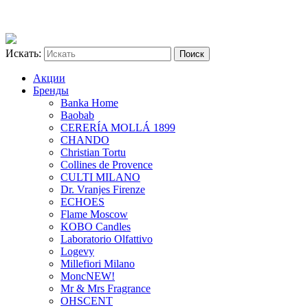
Искать:
Акции
Бренды
Banka Home
Baobab
CERERÍA MOLLÁ 1899
CHANDO
Christian Tortu
Collines de Provence
CULTI MILANO
Dr. Vranjes Firenze
ECHOES
Flame Moscow
KOBO Candles
Laboratorio Olfattivo
Logevy
Millefiori Milano
Monc
NEW!
Mr & Mrs Fragrance
OHSCENT