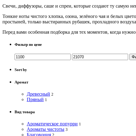
Свечи, диффузоры, саше и спреи, которые создают ту самую н
Тонкие ноты чистого хлопка, озона, зелёного чая и белых цве
простыней, только выстиранных рубашек, прохладного воздуха 
Перед вами особенная подборка для тех моментов, когда нужн
Фильтр по цене
Ф
Sort by
Аромат
Древесный
2
Пряный
1
Вид товара
Ароматическое попурри
1
Ароматы чистоты
3
Благовония
2