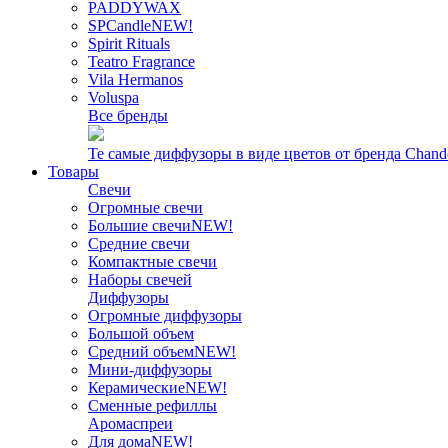
PADDYWAX
SPCandle
NEW!
Spirit Rituals
Teatro Fragrance
Vila Hermanos
Voluspa
Все бренды
Те самые диффузоры в виде цветов от бренда Chand
Товары
Свечи
Огромные свечи
Большие свечи
NEW!
Средние свечи
Компактные свечи
Наборы свечей
Диффузоры
Огромные диффузоры
Большой объем
Средний объем
NEW!
Мини-диффузоры
Керамические
NEW!
Сменные рефиллы
Аромаспреи
Для дома
NEW!