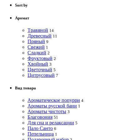
Sort by
Аромат
Tравяной
14
Древесный
11
Пряный
9
Свежий
1
Сладкий
2
Фруктовый
2
Хвойный
3
Цветочный
5
Цитрусовый
7
Вид товара
Ароматическое попурри
4
Ароматы русской бани
1
Ароматы чистоты
3
Благовония
51
Для сна и релаксации
5
Пало Санто
6
Пепельница
1
Подарочный набор
2