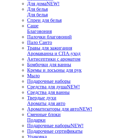
Для дома
NEW!
Для белья
Для белья
Спреи для белья
Саше
Благовония
Палочки благовоний
Пало Санто
Травы для зажигания
Аромаванна и СПА-уход
Антисептики с ароматом
Бомбочки для ванны
Кремы и лосьоны для рук
Мыло
Подарочные наборы
Средства для душа
NEW!
Средства для ванны
Твердые духи
Ароматы для авто
Ароматизаторы для авто
NEW!
Сменные блоки
Подарки
Подарочные наборы
NEW!
Подарочные сертификаты
Упаковка