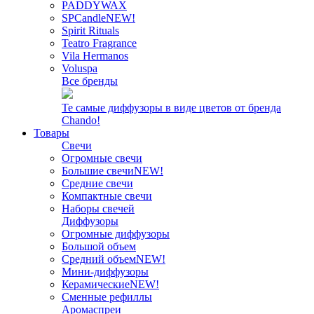
PADDYWAX
SPCandle
NEW!
Spirit Rituals
Teatro Fragrance
Vila Hermanos
Voluspa
Все бренды
Те самые диффузоры в виде цветов от бренда
Chando!
Товары
Свечи
Огромные свечи
Большие свечи
NEW!
Средние свечи
Компактные свечи
Наборы свечей
Диффузоры
Огромные диффузоры
Большой объем
Средний объем
NEW!
Мини-диффузоры
Керамические
NEW!
Сменные рефиллы
Аромаспреи