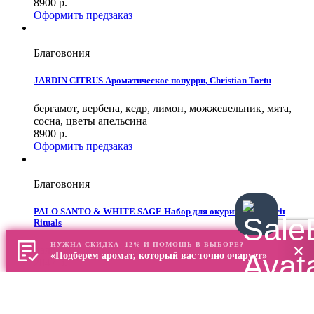
8900
р.
Оформить предзаказ
Благовония
JARDIN CITRUS Ароматическое попурри, Christian Tortu
бергамот, вербена, кедр, лимон, можжевельник, мята,
сосна, цветы апельсина
8900
р.
Оформить предзаказ
Благовония
PALO SANTO & WHITE SAGE Набор для окуривания, Spirit
Rituals
НУЖНА СКИДКА -12% И ПОМОЩЬ В ВЫБОРЕ?
пало санто, шалфей
«Подберем аромат, который вас точно очарует»
2047
р.
Оформить предзаказ
Благовония