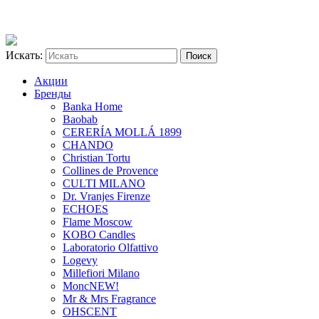
Искать:
Акции
Бренды
Banka Home
Baobab
CERERÍA MOLLÁ 1899
CHANDO
Christian Tortu
Collines de Provence
CULTI MILANO
Dr. Vranjes Firenze
ECHOES
Flame Moscow
KOBO Candles
Laboratorio Olfattivo
Logevy
Millefiori Milano
Monc
NEW!
Mr & Mrs Fragrance
OHSCENT