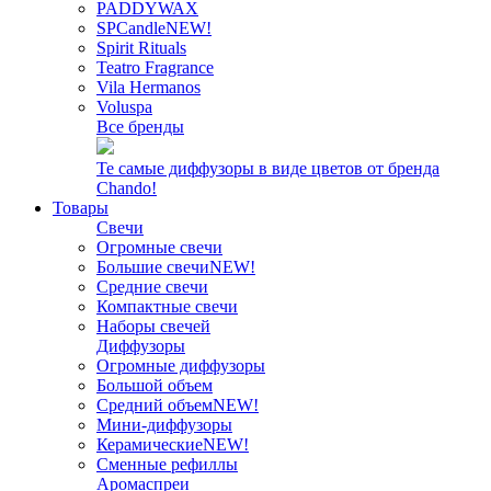
PADDYWAX
SPCandle
NEW!
Spirit Rituals
Teatro Fragrance
Vila Hermanos
Voluspa
Все бренды
Те самые диффузоры в виде цветов от бренда
Chando!
Товары
Свечи
Огромные свечи
Большие свечи
NEW!
Средние свечи
Компактные свечи
Наборы свечей
Диффузоры
Огромные диффузоры
Большой объем
Средний объем
NEW!
Мини-диффузоры
Керамические
NEW!
Сменные рефиллы
Аромаспреи