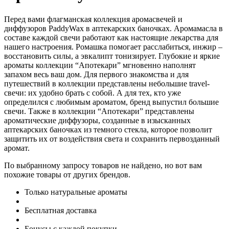
Перед вами флагманская коллекция аромасвечей и
диффузоров PaddyWax в аптекарских баночках. Аромамасла в
составе каждой свечи работают как настоящие лекарства для
нашего настроения. Ромашка помогает расслабиться, инжир –
восстановить силы, а эвкалипт тонизирует. Глубокие и яркие
ароматы коллекции “Апотекари” мгновенно наполнят
запахом весь ваш дом. Для первого знакомства и для
путешествий в коллекции представлены небольшие travel-
свечи: их удобно брать с собой. А для тех, кто уже
определился с любимым ароматом, бренд выпустил большие
свечи. Также в коллекции “Апотекари” представлены
ароматические диффузоры, созданные в изысканных
аптекарских баночках из темного стекла, которое позволит
защитить их от воздействия света и сохранить первозданный
аромат.
По выбранному запросу товаров не найдено, но вот вам
похожие товары от других брендов.
Только натуральные ароматы
Бесплатная доставка
Бонусы с каждой покупки