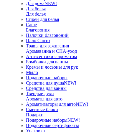
Для дома
NEW!
Для белья
Для белья
Спреи для белья
Саше
Благовония
Палочки благовоний
Пало Санто
Травы для зажигания
Аромаванна и СПА-уход
Антисептики с ароматом
Бомбочки для ванны
Кремы и лосьоны для рук
Мыло
Подарочные наборы
Средства для душа
NEW!
Средства для ванны
Твердые духи
Ароматы для авто
Ароматизаторы для авто
NEW!
Сменные блоки
Подарки
Подарочные наборы
NEW!
Подарочные сертификаты
Упаковка