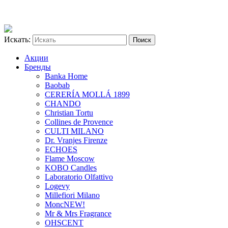
Искать:
Акции
Бренды
Banka Home
Baobab
CERERÍA MOLLÁ 1899
CHANDO
Christian Tortu
Collines de Provence
CULTI MILANO
Dr. Vranjes Firenze
ECHOES
Flame Moscow
KOBO Candles
Laboratorio Olfattivo
Logevy
Millefiori Milano
Monc
NEW!
Mr & Mrs Fragrance
OHSCENT