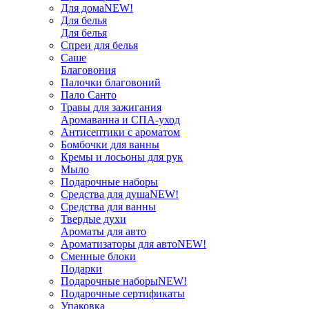
Для дома
NEW!
Для белья
Для белья
Спреи для белья
Саше
Благовония
Палочки благовоний
Пало Санто
Травы для зажигания
Аромаванна и СПА-уход
Антисептики с ароматом
Бомбочки для ванны
Кремы и лосьоны для рук
Мыло
Подарочные наборы
Средства для душа
NEW!
Средства для ванны
Твердые духи
Ароматы для авто
Ароматизаторы для авто
NEW!
Сменные блоки
Подарки
Подарочные наборы
NEW!
Подарочные сертификаты
Упаковка