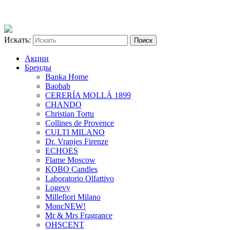
Искать:
Акции
Бренды
Banka Home
Baobab
CERERÍA MOLLÁ 1899
CHANDO
Christian Tortu
Collines de Provence
CULTI MILANO
Dr. Vranjes Firenze
ECHOES
Flame Moscow
KOBO Candles
Laboratorio Olfattivo
Logevy
Millefiori Milano
Monc
NEW!
Mr & Mrs Fragrance
OHSCENT