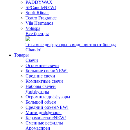
PADDYWAX
SPCandle
NEW!
Spirit Rituals
Teatro Fragrance
Vila Hermanos
Voluspa
Все бренды
Те самые диффузоры в виде цветов от бренда
Chando!
Товары
Свечи
Огромные свечи
Большие свечи
NEW!
Средние свечи
Компактные свечи
Наборы свечей
Диффузоры
Огромные диффузоры
Большой объем
Средний объем
NEW!
Мини-диффузоры
Керамические
NEW!
Сменные рефиллы
Аромаспреи