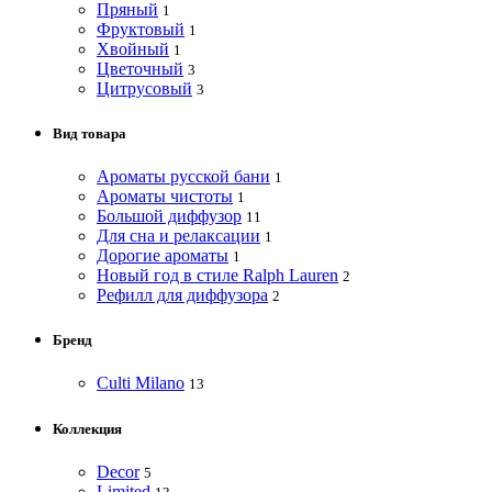
Пряный
1
Фруктовый
1
Хвойный
1
Цветочный
3
Цитрусовый
3
Вид товара
Ароматы русской бани
1
Ароматы чистоты
1
Большой диффузор
11
Для сна и релаксации
1
Дорогие ароматы
1
Новый год в стиле Ralph Lauren
2
Рефилл для диффузора
2
Бренд
Culti Milano
13
Коллекция
Decor
5
Limited