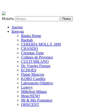
Искать:
Акции
Бренды
Banka Home
Baobab
CERERÍA MOLLÁ 1899
CHANDO
Christian Tortu
Collines de Provence
CULTI MILANO
Dr. Vranjes Firenze
ECHOES
Flame Moscow
KOBO Candles
Laboratorio Olfattivo
Logevy
Millefiori Milano
Monc
NEW!
Mr & Mrs Fragrance
OHSCENT