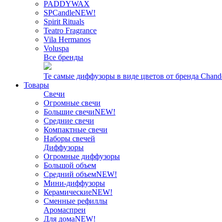
PADDYWAX
SPCandle
NEW!
Spirit Rituals
Teatro Fragrance
Vila Hermanos
Voluspa
Все бренды
Те самые диффузоры в виде цветов от бренда Chand
Товары
Свечи
Огромные свечи
Большие свечи
NEW!
Средние свечи
Компактные свечи
Наборы свечей
Диффузоры
Огромные диффузоры
Большой объем
Средний объем
NEW!
Мини-диффузоры
Керамические
NEW!
Сменные рефиллы
Аромаспреи
Для дома
NEW!