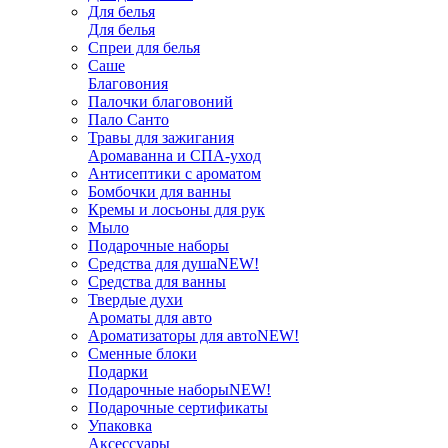
Для белья
Для белья
Спреи для белья
Саше
Благовония
Палочки благовоний
Пало Санто
Травы для зажигания
Аромаванна и СПА-уход
Антисептики с ароматом
Бомбочки для ванны
Кремы и лосьоны для рук
Мыло
Подарочные наборы
Средства для душа
NEW!
Средства для ванны
Твердые духи
Ароматы для авто
Ароматизаторы для авто
NEW!
Сменные блоки
Подарки
Подарочные наборы
NEW!
Подарочные сертификаты
Упаковка
Аксессуары