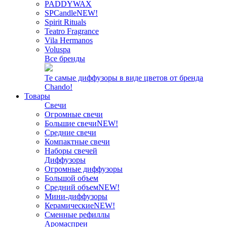
PADDYWAX
SPCandle
NEW!
Spirit Rituals
Teatro Fragrance
Vila Hermanos
Voluspa
Все бренды
Те самые диффузоры в виде цветов от бренда
Chando!
Товары
Свечи
Огромные свечи
Большие свечи
NEW!
Средние свечи
Компактные свечи
Наборы свечей
Диффузоры
Огромные диффузоры
Большой объем
Средний объем
NEW!
Мини-диффузоры
Керамические
NEW!
Сменные рефиллы
Аромаспреи