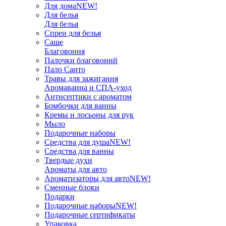
Для дома
NEW!
Для белья
Для белья
Спреи для белья
Саше
Благовония
Палочки благовоний
Пало Санто
Травы для зажигания
Аромаванна и СПА-уход
Антисептики с ароматом
Бомбочки для ванны
Кремы и лосьоны для рук
Мыло
Подарочные наборы
Средства для душа
NEW!
Средства для ванны
Твердые духи
Ароматы для авто
Ароматизаторы для авто
NEW!
Сменные блоки
Подарки
Подарочные наборы
NEW!
Подарочные сертификаты
Упаковка