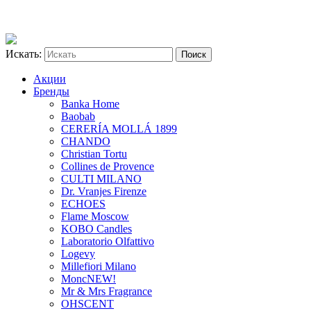
Искать:
Акции
Бренды
Banka Home
Baobab
CERERÍA MOLLÁ 1899
CHANDO
Christian Tortu
Collines de Provence
CULTI MILANO
Dr. Vranjes Firenze
ECHOES
Flame Moscow
KOBO Candles
Laboratorio Olfattivo
Logevy
Millefiori Milano
Monc
NEW!
Mr & Mrs Fragrance
OHSCENT