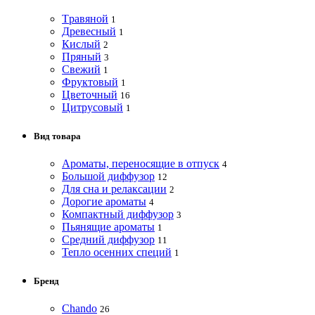
Tравяной
1
Древесный
1
Кислый
2
Пряный
3
Свежий
1
Фруктовый
1
Цветочный
16
Цитрусовый
1
Вид товара
Ароматы, переносящие в отпуск
4
Большой диффузор
12
Для сна и релаксации
2
Дорогие ароматы
4
Компактный диффузор
3
Пьянящие ароматы
1
Средний диффузор
11
Тепло осенних специй
1
Бренд
Chando
26