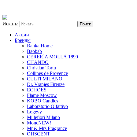
Искать:
Акции
Бренды
Banka Home
Baobab
CERERÍA MOLLÁ 1899
CHANDO
Christian Tortu
Collines de Provence
CULTI MILANO
Dr. Vranjes Firenze
ECHOES
Flame Moscow
KOBO Candles
Laboratorio Olfattivo
Logevy
Millefiori Milano
Monc
NEW!
Mr & Mrs Fragrance
OHSCENT