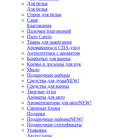
Для белья
Для белья
Спреи для белья
Саше
Благовония
Палочки благовоний
Пало Санто
Травы для зажигания
Аромаванна и СПА-уход
Антисептики с ароматом
Бомбочки для ванны
Кремы и лосьоны для рук
Мыло
Подарочные наборы
Средства для душа
NEW!
Средства для ванны
Твердые духи
Ароматы для авто
Ароматизаторы для авто
NEW!
Сменные блоки
Подарки
Подарочные наборы
NEW!
Подарочные сертификаты
Упаковка
Аксессуары