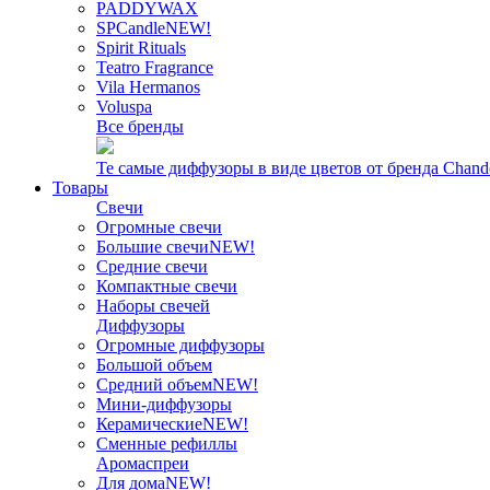
PADDYWAX
SPCandle
NEW!
Spirit Rituals
Teatro Fragrance
Vila Hermanos
Voluspa
Все бренды
Те самые диффузоры в виде цветов от бренда Chand
Товары
Свечи
Огромные свечи
Большие свечи
NEW!
Средние свечи
Компактные свечи
Наборы свечей
Диффузоры
Огромные диффузоры
Большой объем
Средний объем
NEW!
Мини-диффузоры
Керамические
NEW!
Сменные рефиллы
Аромаспреи
Для дома
NEW!