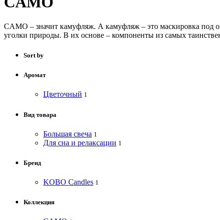
CAMO
CAMO – значит камуфляж. А камуфляж – это маскировка под о
уголки природы. В их основе – компоненты из самых таинстве
Sort by
Аромат
Цветочный
1
Вид товара
Большая свеча
1
Для сна и релаксации
1
Бренд
KOBO Candles
1
Коллекция