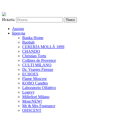
Искать:
Акции
Бренды
Banka Home
Baobab
CERERÍA MOLLÁ 1899
CHANDO
Christian Tortu
Collines de Provence
CULTI MILANO
Dr. Vranjes Firenze
ECHOES
Flame Moscow
KOBO Candles
Laboratorio Olfattivo
Logevy
Millefiori Milano
Monc
NEW!
Mr & Mrs Fragrance
OHSCENT