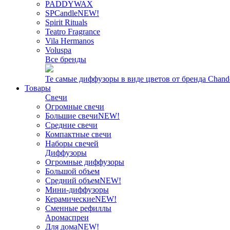
PADDYWAX
SPCandle
NEW!
Spirit Rituals
Teatro Fragrance
Vila Hermanos
Voluspa
Все бренды
Те самые диффузоры в виде цветов от бренда Chand
Товары
Свечи
Огромные свечи
Большие свечи
NEW!
Средние свечи
Компактные свечи
Наборы свечей
Диффузоры
Огромные диффузоры
Большой объем
Средний объем
NEW!
Мини-диффузоры
Керамические
NEW!
Сменные рефиллы
Аромаспреи
Для дома
NEW!