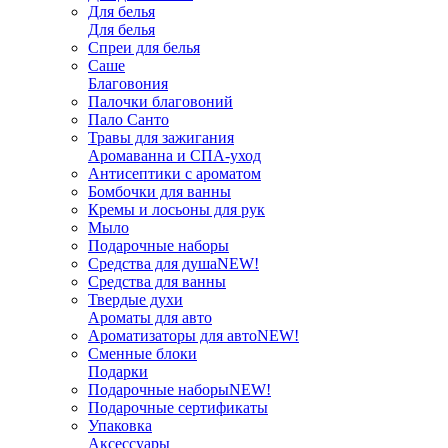
Для белья
Для белья
Спреи для белья
Саше
Благовония
Палочки благовоний
Пало Санто
Травы для зажигания
Аромаванна и СПА-уход
Антисептики с ароматом
Бомбочки для ванны
Кремы и лосьоны для рук
Мыло
Подарочные наборы
Средства для душа
NEW!
Средства для ванны
Твердые духи
Ароматы для авто
Ароматизаторы для авто
NEW!
Сменные блоки
Подарки
Подарочные наборы
NEW!
Подарочные сертификаты
Упаковка
Аксессуары