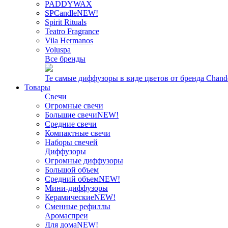
PADDYWAX
SPCandle
NEW!
Spirit Rituals
Teatro Fragrance
Vila Hermanos
Voluspa
Все бренды
Те самые диффузоры в виде цветов от бренда Chand
Товары
Свечи
Огромные свечи
Большие свечи
NEW!
Средние свечи
Компактные свечи
Наборы свечей
Диффузоры
Огромные диффузоры
Большой объем
Средний объем
NEW!
Мини-диффузоры
Керамические
NEW!
Сменные рефиллы
Аромаспреи
Для дома
NEW!