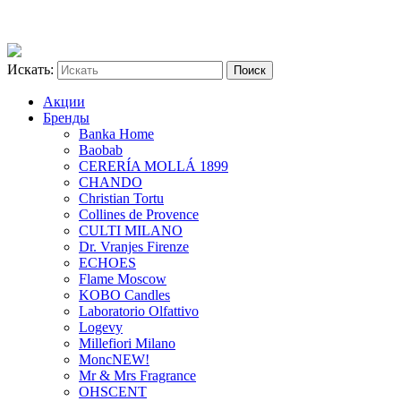
Искать:
Акции
Бренды
Banka Home
Baobab
CERERÍA MOLLÁ 1899
CHANDO
Christian Tortu
Collines de Provence
CULTI MILANO
Dr. Vranjes Firenze
ECHOES
Flame Moscow
KOBO Candles
Laboratorio Olfattivo
Logevy
Millefiori Milano
Monc
NEW!
Mr & Mrs Fragrance
OHSCENT