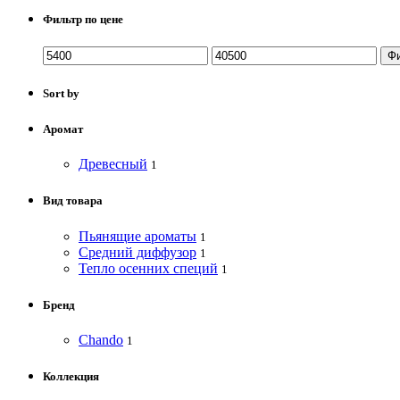
Фильтр по цене
Ф
Sort by
Аромат
Древесный
1
Вид товара
Пьянящие ароматы
1
Средний диффузор
1
Тепло осенних специй
1
Бренд
Chando
1
Коллекция