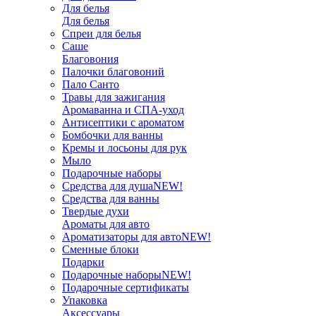
Для белья
Для белья
Спреи для белья
Саше
Благовония
Палочки благовоний
Пало Санто
Травы для зажигания
Аромаванна и СПА-уход
Антисептики с ароматом
Бомбочки для ванны
Кремы и лосьоны для рук
Мыло
Подарочные наборы
Средства для душа
NEW!
Средства для ванны
Твердые духи
Ароматы для авто
Ароматизаторы для авто
NEW!
Сменные блоки
Подарки
Подарочные наборы
NEW!
Подарочные сертификаты
Упаковка
Аксессуары