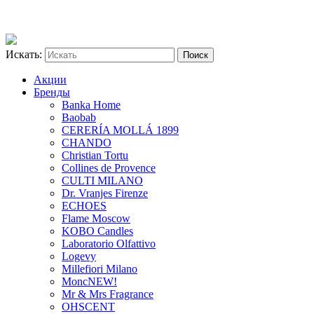
Искать:
Акции
Бренды
Banka Home
Baobab
CERERÍA MOLLÁ 1899
CHANDO
Christian Tortu
Collines de Provence
CULTI MILANO
Dr. Vranjes Firenze
ECHOES
Flame Moscow
KOBO Candles
Laboratorio Olfattivo
Logevy
Millefiori Milano
Monc
NEW!
Mr & Mrs Fragrance
OHSCENT