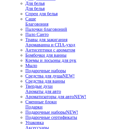
Для белья
Для белья
Спреи для белья
Саше
Благовония
Палочки благовоний
Пало Санто
Травы для зажигания
Аромаванна и СПА-уход
Антисептики с ароматом
Бомбочки для ванны
Кремы и лосьоны для рук
Мыло
Подарочные наборы
Средства для душа
NEW!
Средства для ванны
Твердые духи
Ароматы для авто
Ароматизаторы для авто
NEW!
Сменные блоки
Подарки
Подарочные наборы
NEW!
Подарочные сертификаты
Упаковка
Аксессуары