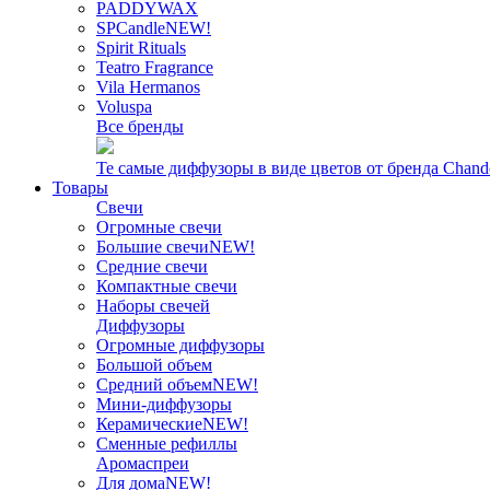
PADDYWAX
SPCandle
NEW!
Spirit Rituals
Teatro Fragrance
Vila Hermanos
Voluspa
Все бренды
Те самые диффузоры в виде цветов от бренда Chand
Товары
Свечи
Огромные свечи
Большие свечи
NEW!
Средние свечи
Компактные свечи
Наборы свечей
Диффузоры
Огромные диффузоры
Большой объем
Средний объем
NEW!
Мини-диффузоры
Керамические
NEW!
Сменные рефиллы
Аромаспреи
Для дома
NEW!