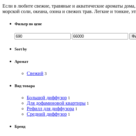
Если в любите свежие, травяные и акватические ароматы дома, 
морской соли, океана, озона и свежих трав. Легкие и тонкие, 
Фильтр по цене
Ф
Sort by
Аромат
Свежий
3
Вид товара
Большой диффузор
1
Для дофаминовой квартиры
1
Рефилл для диффузора
1
Средний диффузор
1
Бренд