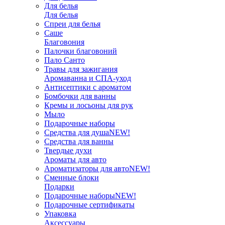
Для белья
Для белья
Спреи для белья
Саше
Благовония
Палочки благовоний
Пало Санто
Травы для зажигания
Аромаванна и СПА-уход
Антисептики с ароматом
Бомбочки для ванны
Кремы и лосьоны для рук
Мыло
Подарочные наборы
Средства для душа
NEW!
Средства для ванны
Твердые духи
Ароматы для авто
Ароматизаторы для авто
NEW!
Сменные блоки
Подарки
Подарочные наборы
NEW!
Подарочные сертификаты
Упаковка
Аксессуары