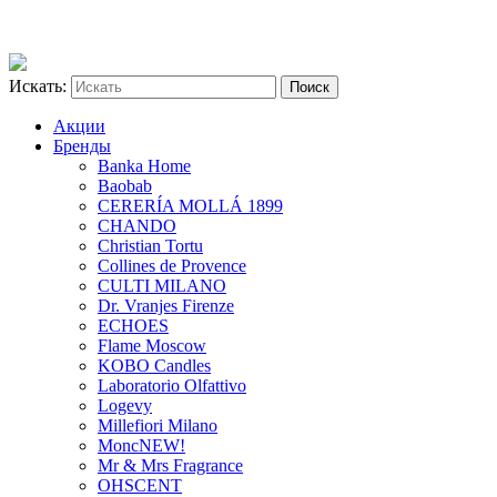
Искать:
Акции
Бренды
Banka Home
Baobab
CERERÍA MOLLÁ 1899
CHANDO
Christian Tortu
Collines de Provence
CULTI MILANO
Dr. Vranjes Firenze
ECHOES
Flame Moscow
KOBO Candles
Laboratorio Olfattivo
Logevy
Millefiori Milano
Monc
NEW!
Mr & Mrs Fragrance
OHSCENT