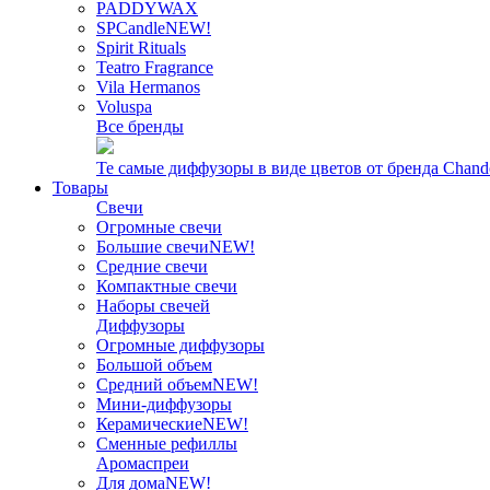
PADDYWAX
SPCandle
NEW!
Spirit Rituals
Teatro Fragrance
Vila Hermanos
Voluspa
Все бренды
Те самые диффузоры в виде цветов от бренда Chand
Товары
Свечи
Огромные свечи
Большие свечи
NEW!
Средние свечи
Компактные свечи
Наборы свечей
Диффузоры
Огромные диффузоры
Большой объем
Средний объем
NEW!
Мини-диффузоры
Керамические
NEW!
Сменные рефиллы
Аромаспреи
Для дома
NEW!