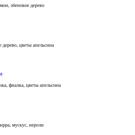
имон, эбеновое дерево
ое дерево, цветы апельсина
ze
ника, фиалка, цветы апельсина
мирра, мускус, нероли