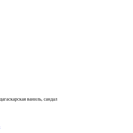
адагаскарская ваниль, сандал
e