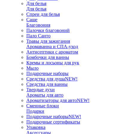
Для белья
Для белья
Спреи для белья
Саше
Благовония
Палочки благовоний
Пало Санто
Травы для зажигания
Аромаванна и СПА-уход
Антисептики с ароматом
Бомбочки для ванны
Кремы и лосьоны для рук
Мыло
Подарочные наборы
Средства для душа
NEW!
Средства для ванны
Твердые духи
Ароматы для авто
Ароматизаторы для авто
NEW!
Сменные блоки
Подарки
Подарочные наборы
NEW!
Подарочные сертификаты
Упаковка
Аксессуары