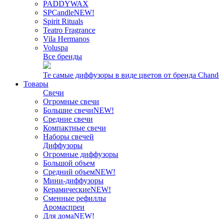
PADDYWAX
SPCandle
NEW!
Spirit Rituals
Teatro Fragrance
Vila Hermanos
Voluspa
Все бренды
Те самые диффузоры в виде цветов от бренда Chand
Товары
Свечи
Огромные свечи
Большие свечи
NEW!
Средние свечи
Компактные свечи
Наборы свечей
Диффузоры
Огромные диффузоры
Большой объем
Средний объем
NEW!
Мини-диффузоры
Керамические
NEW!
Сменные рефиллы
Аромаспреи
Для дома
NEW!