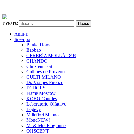
Искать:
Акции
Бренды
Banka Home
Baobab
CERERÍA MOLLÁ 1899
CHANDO
Christian Tortu
Collines de Provence
CULTI MILANO
Dr. Vranjes Firenze
ECHOES
Flame Moscow
KOBO Candles
Laboratorio Olfattivo
Logevy
Millefiori Milano
Monc
NEW!
Mr & Mrs Fragrance
OHSCENT