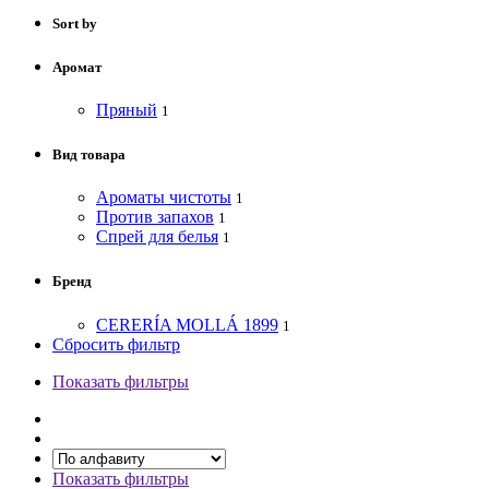
Sort by
Аромат
Пряный
1
Вид товара
Ароматы чистоты
1
Против запахов
1
Спрей для белья
1
Бренд
CERERÍA MOLLÁ 1899
1
Сбросить фильтр
Показать фильтры
Показать фильтры