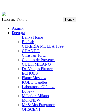
Искать:
Акции
Бренды
Banka Home
Baobab
CERERÍA MOLLÁ 1899
CHANDO
Christian Tortu
Collines de Provence
CULTI MILANO
Dr. Vranjes Firenze
ECHOES
Flame Moscow
KOBO Candles
Laboratorio Olfattivo
Logevy
Millefiori Milano
Monc
NEW!
Mr & Mrs Fragrance
OHSCENT