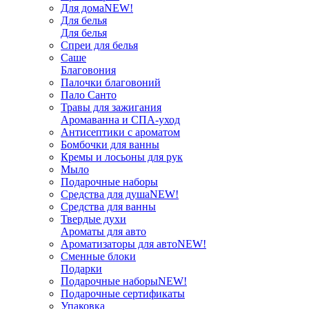
Для дома
NEW!
Для белья
Для белья
Спреи для белья
Саше
Благовония
Палочки благовоний
Пало Санто
Травы для зажигания
Аромаванна и СПА-уход
Антисептики с ароматом
Бомбочки для ванны
Кремы и лосьоны для рук
Мыло
Подарочные наборы
Средства для душа
NEW!
Средства для ванны
Твердые духи
Ароматы для авто
Ароматизаторы для авто
NEW!
Сменные блоки
Подарки
Подарочные наборы
NEW!
Подарочные сертификаты
Упаковка