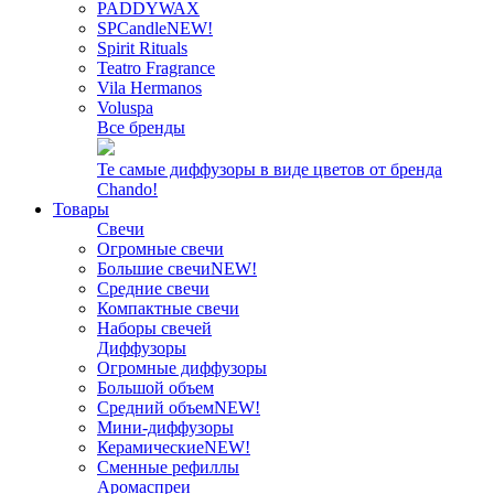
PADDYWAX
SPCandle
NEW!
Spirit Rituals
Teatro Fragrance
Vila Hermanos
Voluspa
Все бренды
Те самые диффузоры в виде цветов от бренда
Chando!
Товары
Свечи
Огромные свечи
Большие свечи
NEW!
Средние свечи
Компактные свечи
Наборы свечей
Диффузоры
Огромные диффузоры
Большой объем
Средний объем
NEW!
Мини-диффузоры
Керамические
NEW!
Сменные рефиллы
Аромаспреи