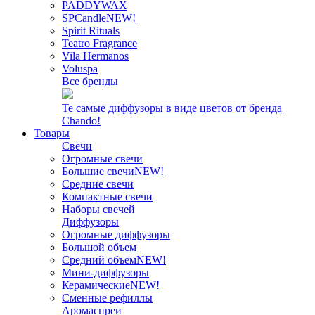
PADDYWAX
SPCandle
NEW!
Spirit Rituals
Teatro Fragrance
Vila Hermanos
Voluspa
Все бренды
Те самые диффузоры в виде цветов от бренда
Chando!
Товары
Свечи
Огромные свечи
Большие свечи
NEW!
Средние свечи
Компактные свечи
Наборы свечей
Диффузоры
Огромные диффузоры
Большой объем
Средний объем
NEW!
Мини-диффузоры
Керамические
NEW!
Сменные рефиллы
Аромаспреи