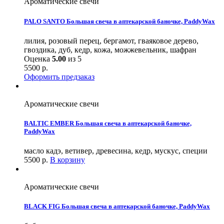
Ароматические свечи
PALO SANTO Большая свеча в аптекарской баночкe, PaddyWax
лилия, розовый перец, бергамот, гваяковое дерево,
гвоздика, дуб, кедр, кожа, можжевельник, шафран
Оценка
5.00
из 5
5500
р.
Оформить предзаказ
Ароматические свечи
BALTIC EMBER Большая свеча в аптекарской баночкe,
PaddyWax
масло кадэ, ветивер, древесина, кедр, мускус, специи
5500
р.
В корзину
Ароматические свечи
BLACK FIG Большая свеча в аптекарской баночкe, PaddyWax