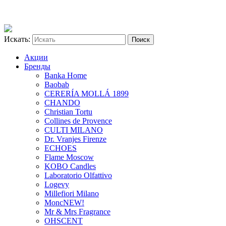
Искать:
Акции
Бренды
Banka Home
Baobab
CERERÍA MOLLÁ 1899
CHANDO
Christian Tortu
Collines de Provence
CULTI MILANO
Dr. Vranjes Firenze
ECHOES
Flame Moscow
KOBO Candles
Laboratorio Olfattivo
Logevy
Millefiori Milano
Monc
NEW!
Mr & Mrs Fragrance
OHSCENT