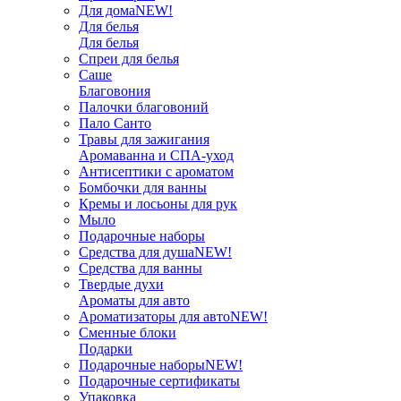
Для дома
NEW!
Для белья
Для белья
Спреи для белья
Саше
Благовония
Палочки благовоний
Пало Санто
Травы для зажигания
Аромаванна и СПА-уход
Антисептики с ароматом
Бомбочки для ванны
Кремы и лосьоны для рук
Мыло
Подарочные наборы
Средства для душа
NEW!
Средства для ванны
Твердые духи
Ароматы для авто
Ароматизаторы для авто
NEW!
Сменные блоки
Подарки
Подарочные наборы
NEW!
Подарочные сертификаты
Упаковка