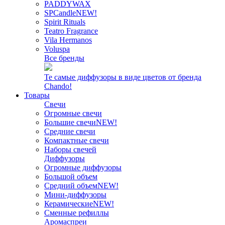
PADDYWAX
SPCandle
NEW!
Spirit Rituals
Teatro Fragrance
Vila Hermanos
Voluspa
Все бренды
Те самые диффузоры в виде цветов от бренда
Chando!
Товары
Свечи
Огромные свечи
Большие свечи
NEW!
Средние свечи
Компактные свечи
Наборы свечей
Диффузоры
Огромные диффузоры
Большой объем
Средний объем
NEW!
Мини-диффузоры
Керамические
NEW!
Сменные рефиллы
Аромаспреи