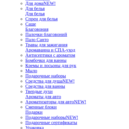
Для дома
NEW!
Для белья
Для белья
Спреи для белья
Саше
Благовония
Палочки благовоний
Пало Санто
Травы для зажигания
Аромаванна и СПА-уход
Антисептики с ароматом
Бомбочки для ванны
Кремы и лосьоны для рук
Мыло
Подарочные наборы
Средства для душа
NEW!
Средства для ванны
Твердые духи
Ароматы для авто
Ароматизаторы для авто
NEW!
Сменные блоки
Подарки
Подарочные наборы
NEW!
Подарочные сертификаты
Упаковка