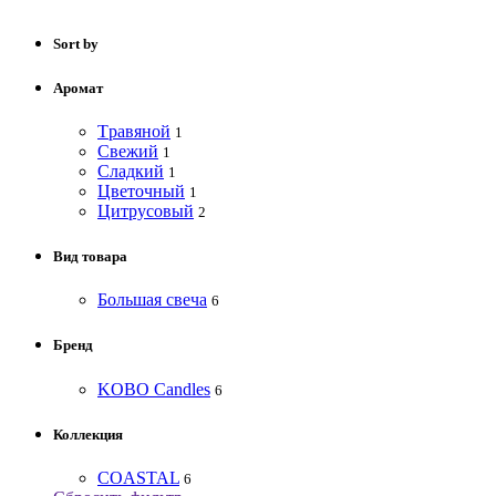
Sort by
Аромат
Tравяной
1
Свежий
1
Сладкий
1
Цветочный
1
Цитрусовый
2
Вид товара
Большая свеча
6
Бренд
KOBO Candles
6
Коллекция
COASTAL
6