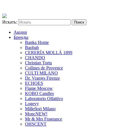
Искать:
Акции
Бренды
Banka Home
Baobab
CERERÍA MOLLÁ 1899
CHANDO
Christian Tortu
Collines de Provence
CULTI MILANO
Dr. Vranjes Firenze
ECHOES
Flame Moscow
KOBO Candles
Laboratorio Olfattivo
Logevy
Millefiori Milano
Monc
NEW!
Mr & Mrs Fragrance
OHSCENT