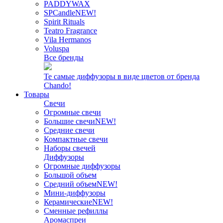
PADDYWAX
SPCandle
NEW!
Spirit Rituals
Teatro Fragrance
Vila Hermanos
Voluspa
Все бренды
Те самые диффузоры в виде цветов от бренда
Chando!
Товары
Свечи
Огромные свечи
Большие свечи
NEW!
Средние свечи
Компактные свечи
Наборы свечей
Диффузоры
Огромные диффузоры
Большой объем
Средний объем
NEW!
Мини-диффузоры
Керамические
NEW!
Сменные рефиллы
Аромаспреи