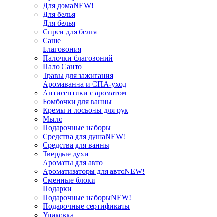
Для дома
NEW!
Для белья
Для белья
Спреи для белья
Саше
Благовония
Палочки благовоний
Пало Санто
Травы для зажигания
Аромаванна и СПА-уход
Антисептики с ароматом
Бомбочки для ванны
Кремы и лосьоны для рук
Мыло
Подарочные наборы
Средства для душа
NEW!
Средства для ванны
Твердые духи
Ароматы для авто
Ароматизаторы для авто
NEW!
Сменные блоки
Подарки
Подарочные наборы
NEW!
Подарочные сертификаты
Упаковка