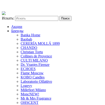
Искать:
Акции
Бренды
Banka Home
Baobab
CERERÍA MOLLÁ 1899
CHANDO
Christian Tortu
Collines de Provence
CULTI MILANO
Dr. Vranjes Firenze
ECHOES
Flame Moscow
KOBO Candles
Laboratorio Olfattivo
Logevy
Millefiori Milano
Monc
NEW!
Mr & Mrs Fragrance
OHSCENT