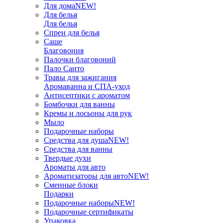
Для дома
NEW!
Для белья
Для белья
Спреи для белья
Саше
Благовония
Палочки благовоний
Пало Санто
Травы для зажигания
Аромаванна и СПА-уход
Антисептики с ароматом
Бомбочки для ванны
Кремы и лосьоны для рук
Мыло
Подарочные наборы
Средства для душа
NEW!
Средства для ванны
Твердые духи
Ароматы для авто
Ароматизаторы для авто
NEW!
Сменные блоки
Подарки
Подарочные наборы
NEW!
Подарочные сертификаты
Упаковка