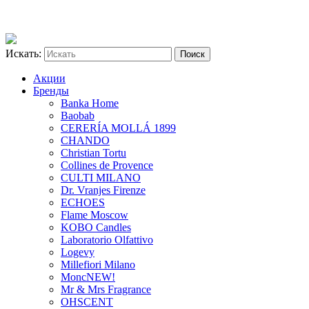
Искать:
Акции
Бренды
Banka Home
Baobab
CERERÍA MOLLÁ 1899
CHANDO
Christian Tortu
Collines de Provence
CULTI MILANO
Dr. Vranjes Firenze
ECHOES
Flame Moscow
KOBO Candles
Laboratorio Olfattivo
Logevy
Millefiori Milano
Monc
NEW!
Mr & Mrs Fragrance
OHSCENT