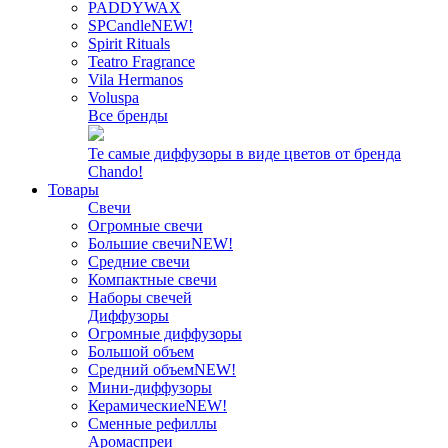
PADDYWAX
SPCandle
NEW!
Spirit Rituals
Teatro Fragrance
Vila Hermanos
Voluspa
Все бренды
Те самые диффузоры в виде цветов от бренда
Chando!
Товары
Свечи
Огромные свечи
Большие свечи
NEW!
Средние свечи
Компактные свечи
Наборы свечей
Диффузоры
Огромные диффузоры
Большой объем
Средний объем
NEW!
Мини-диффузоры
Керамические
NEW!
Сменные рефиллы
Аромаспреи