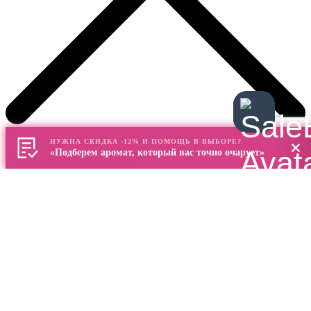
✕
НУЖНА СКИДКА -12% И ПОМОЩЬ В ВЫБОРЕ?
«Подберем аромат, который вас точно очарует»
Узнать о поступлении!
Пожалуйста, оставьте ваши контактные данные. Как только
этот аромат появится на сайте, мы направим вам уведомление
на почту!
Нажимая на кнопку «сообщить», я соглашаюсь на
обработку моих персональных данных и ознакомлен(а) с