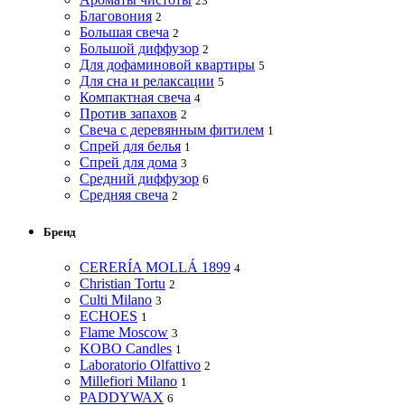
23
Благовония
2
Большая свеча
2
Большой диффузор
2
Для дофаминовой квартиры
5
Для сна и релаксации
5
Компактная свеча
4
Против запахов
2
Свеча с деревянным фитилем
1
Спрей для белья
1
Спрей для дома
3
Средний диффузор
6
Средняя свеча
2
Бренд
CERERÍA MOLLÁ 1899
4
Christian Tortu
2
Culti Milano
3
ECHOES
1
Flame Moscow
3
KOBO Candles
1
Laboratorio Olfattivo
2
Millefiori Milano
1
PADDYWAX
6