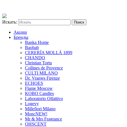
Искать:
Акции
Бренды
Banka Home
Baobab
CERERÍA MOLLÁ 1899
CHANDO
Christian Tortu
Collines de Provence
CULTI MILANO
Dr. Vranjes Firenze
ECHOES
Flame Moscow
KOBO Candles
Laboratorio Olfattivo
Logevy
Millefiori Milano
Monc
NEW!
Mr & Mrs Fragrance
OHSCENT