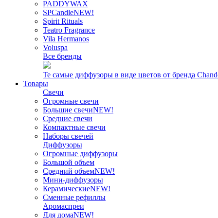
PADDYWAX
SPCandle
NEW!
Spirit Rituals
Teatro Fragrance
Vila Hermanos
Voluspa
Все бренды
Те самые диффузоры в виде цветов от бренда Chand
Товары
Свечи
Огромные свечи
Большие свечи
NEW!
Средние свечи
Компактные свечи
Наборы свечей
Диффузоры
Огромные диффузоры
Большой объем
Средний объем
NEW!
Мини-диффузоры
Керамические
NEW!
Сменные рефиллы
Аромаспреи
Для дома
NEW!