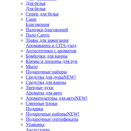
Для белья
Для белья
Спреи для белья
Саше
Благовония
Палочки благовоний
Пало Санто
Травы для зажигания
Аромаванна и СПА-уход
Антисептики с ароматом
Бомбочки для ванны
Кремы и лосьоны для рук
Мыло
Подарочные наборы
Средства для душа
NEW!
Средства для ванны
Твердые духи
Ароматы для авто
Ароматизаторы для авто
NEW!
Сменные блоки
Подарки
Подарочные наборы
NEW!
Подарочные сертификаты
Упаковка
Аксессуары