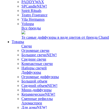
PADDYWAX
SPCandle
NEW!
Spirit Rituals
Teatro Fragrance
Vila Hermanos
Voluspa
Все бренды
Те самые диффузоры в виде цветов от бренда Chand
Товары
Свечи
Огромные свечи
Большие свечи
NEW!
Средние свечи
Компактные свечи
Наборы свечей
Диффузоры
Огромные диффузоры
Большой объем
Средний объем
NEW!
Мини-диффузоры
Керамические
NEW!
Сменные рефиллы
Аромаспреи
Для дома
NEW!