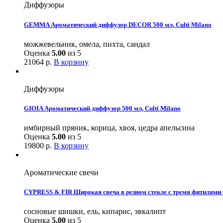
Диффузоры
GEMMA Ароматический диффузор DECOR 500 мл, Culti Milano
можжевельник, омела, пихта, сандал
Оценка
5.00
из 5
21064
р.
В корзину
Диффузоры
GIOIA Ароматический диффузор 500 мл, Culti Milano
имбирный пряник, корица, хвоя, цедра апельсина
Оценка
5.00
из 5
19800
р.
В корзину
Ароматические свечи
CYPRESS & FIR Широкая свеча в резном стекле с тремя фитилями 
сосновые шишки, ель, кипарис, эвкалипт
Оценка
5.00
из 5