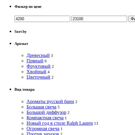
Фильтр по цене
Ф
Sort by
Аромат
Древесный
3
Пряный
6
Фруктовый
2
Хвойный
4
Цветочный
2
Вид товара
Ароматы русской бани
2
Большая свеча
5
Большой диффузор
2
Компактная свеча
1
Новый год в стиле Ralph Lauren
13
Огромная свеча
1
Против запахов
2