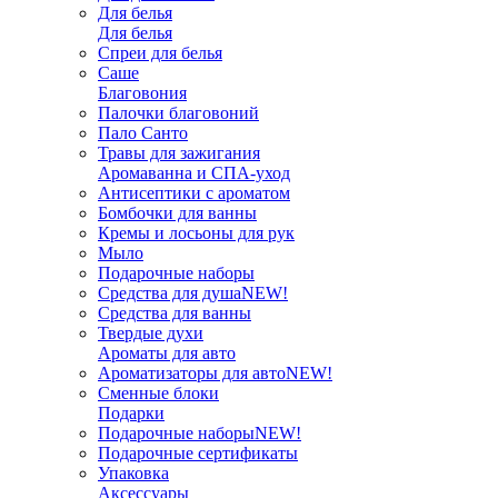
Для белья
Для белья
Спреи для белья
Саше
Благовония
Палочки благовоний
Пало Санто
Травы для зажигания
Аромаванна и СПА-уход
Антисептики с ароматом
Бомбочки для ванны
Кремы и лосьоны для рук
Мыло
Подарочные наборы
Средства для душа
NEW!
Средства для ванны
Твердые духи
Ароматы для авто
Ароматизаторы для авто
NEW!
Сменные блоки
Подарки
Подарочные наборы
NEW!
Подарочные сертификаты
Упаковка
Аксессуары