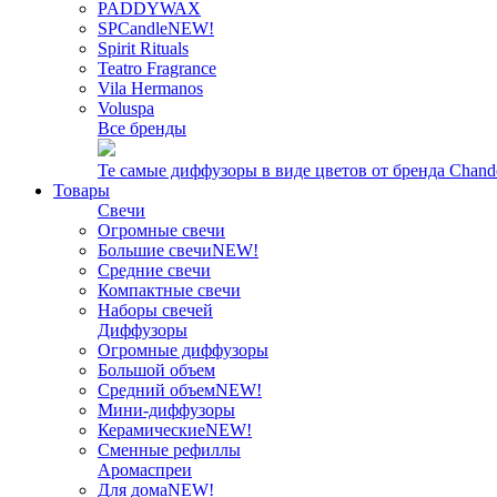
PADDYWAX
SPCandle
NEW!
Spirit Rituals
Teatro Fragrance
Vila Hermanos
Voluspa
Все бренды
Те самые диффузоры в виде цветов от бренда Chand
Товары
Свечи
Огромные свечи
Большие свечи
NEW!
Средние свечи
Компактные свечи
Наборы свечей
Диффузоры
Огромные диффузоры
Большой объем
Средний объем
NEW!
Мини-диффузоры
Керамические
NEW!
Сменные рефиллы
Аромаспреи
Для дома
NEW!