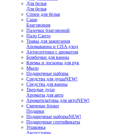
Для белья
Для белья
Спреи для белья
Саше
Благовония
Палочки благовоний
Пало Санто
Травы для зажигания
Аромаванна и СПА-уход
Антисептики с ароматом
Бомбочки для ванны
Кремы и лосьоны для рук
Мыло
Подарочные наборы
Средства для душа
NEW!
Средства для ванны
Твердые духи
Ароматы для авто
Ароматизаторы для авто
NEW!
Сменные блоки
Подарки
Подарочные наборы
NEW!
Подарочные сертификаты
Упаковка
Аксессуары