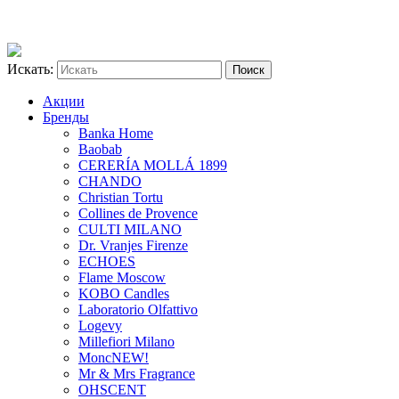
Искать:
Акции
Бренды
Banka Home
Baobab
CERERÍA MOLLÁ 1899
CHANDO
Christian Tortu
Collines de Provence
CULTI MILANO
Dr. Vranjes Firenze
ECHOES
Flame Moscow
KOBO Candles
Laboratorio Olfattivo
Logevy
Millefiori Milano
Monc
NEW!
Mr & Mrs Fragrance
OHSCENT