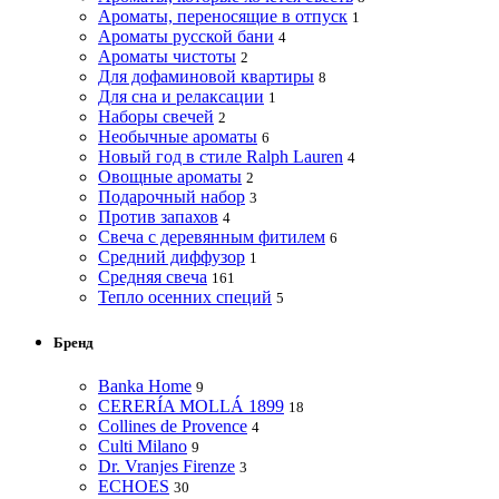
Ароматы, переносящие в отпуск
1
Ароматы русской бани
4
Ароматы чистоты
2
Для дофаминовой квартиры
8
Для сна и релаксации
1
Наборы свечей
2
Необычные ароматы
6
Новый год в стиле Ralph Lauren
4
Овощные ароматы
2
Подарочный набор
3
Против запахов
4
Свеча с деревянным фитилем
6
Средний диффузор
1
Средняя свеча
161
Тепло осенних специй
5
Бренд
Banka Home
9
CERERÍA MOLLÁ 1899
18
Collines de Provence
4
Culti Milano
9
Dr. Vranjes Firenze
3
ECHOES
30