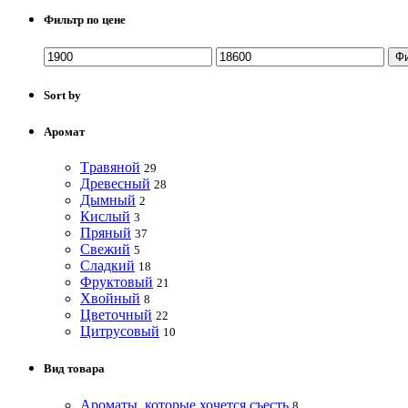
Фильтр по цене
Ф
Sort by
Аромат
Tравяной
29
Древесный
28
Дымный
2
Кислый
3
Пряный
37
Свежий
5
Сладкий
18
Фруктовый
21
Хвойный
8
Цветочный
22
Цитрусовый
10
Вид товара
Ароматы, которые хочется съесть
8