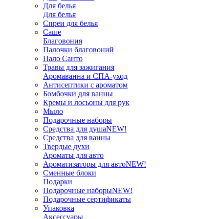
Для белья
Для белья
Спреи для белья
Саше
Благовония
Палочки благовоний
Пало Санто
Травы для зажигания
Аромаванна и СПА-уход
Антисептики с ароматом
Бомбочки для ванны
Кремы и лосьоны для рук
Мыло
Подарочные наборы
Средства для душа
NEW!
Средства для ванны
Твердые духи
Ароматы для авто
Ароматизаторы для авто
NEW!
Сменные блоки
Подарки
Подарочные наборы
NEW!
Подарочные сертификаты
Упаковка
Аксессуары