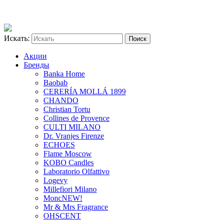
Искать:
Акции
Бренды
Banka Home
Baobab
CERERÍA MOLLÁ 1899
CHANDO
Christian Tortu
Collines de Provence
CULTI MILANO
Dr. Vranjes Firenze
ECHOES
Flame Moscow
KOBO Candles
Laboratorio Olfattivo
Logevy
Millefiori Milano
Monc
NEW!
Mr & Mrs Fragrance
OHSCENT