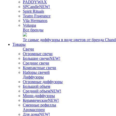
PADDYWAX
SPCandle
NEW!
Spirit Rituals
Teatro Fragrance
Vila Hermanos
Voluspa
Все бренды
Те самые диффузоры в виде цветов от бренда Chand
Товары
Свечи
Огромные свечи
Большие свечи
NEW!
Средние свечи
Компактные свечи
Наборы свечей
Диффузоры
Огромные диффузоры
Большой объем
Средний объем
NEW!
Мини-диффузоры
Керамические
NEW!
Сменные рефиллы
Аромаспреи
Для дома
NEW!