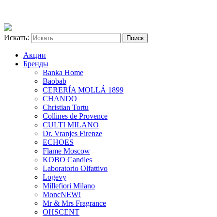
Искать:
Акции
Бренды
Banka Home
Baobab
CERERÍA MOLLÁ 1899
CHANDO
Christian Tortu
Collines de Provence
CULTI MILANO
Dr. Vranjes Firenze
ECHOES
Flame Moscow
KOBO Candles
Laboratorio Olfattivo
Logevy
Millefiori Milano
Monc
NEW!
Mr & Mrs Fragrance
OHSCENT