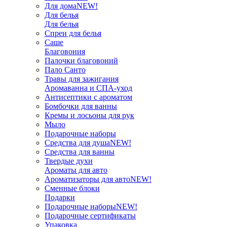
Для дома
NEW!
Для белья
Для белья
Спреи для белья
Саше
Благовония
Палочки благовоний
Пало Санто
Травы для зажигания
Аромаванна и СПА-уход
Антисептики с ароматом
Бомбочки для ванны
Кремы и лосьоны для рук
Мыло
Подарочные наборы
Средства для душа
NEW!
Средства для ванны
Твердые духи
Ароматы для авто
Ароматизаторы для авто
NEW!
Сменные блоки
Подарки
Подарочные наборы
NEW!
Подарочные сертификаты
Упаковка