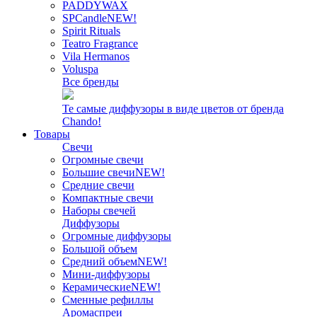
PADDYWAX
SPCandle
NEW!
Spirit Rituals
Teatro Fragrance
Vila Hermanos
Voluspa
Все бренды
Те самые диффузоры в виде цветов от бренда
Chando!
Товары
Свечи
Огромные свечи
Большие свечи
NEW!
Средние свечи
Компактные свечи
Наборы свечей
Диффузоры
Огромные диффузоры
Большой объем
Средний объем
NEW!
Мини-диффузоры
Керамические
NEW!
Сменные рефиллы
Аромаспреи