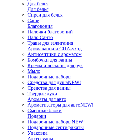
Для белья
Для белья
Спреи для белья
Саше
Благовония
Палочки благовоний
Пало Санто
Травы для зажигания
Аромаванна и СПА-уход
Антисептики с ароматом
Бомбочки для ванны
Кремы и лосьоны для рук
Мыло
Подарочные наборы
Средства для душа
NEW!
Средства для ванны
Твердые духи
Ароматы для авто
Ароматизаторы для авто
NEW!
Сменные блоки
Подарки
Подарочные наборы
NEW!
Подарочные сертификаты
Упаковка
Аксессуары