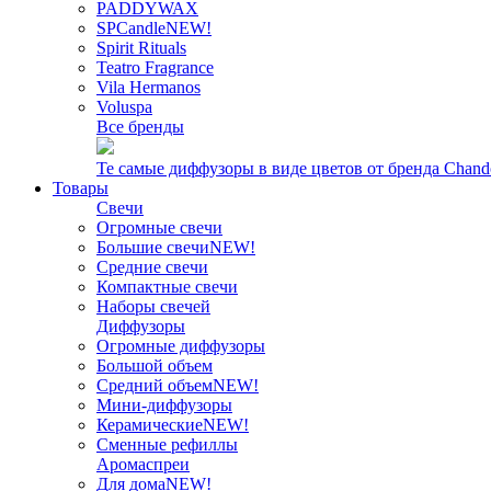
PADDYWAX
SPCandle
NEW!
Spirit Rituals
Teatro Fragrance
Vila Hermanos
Voluspa
Все бренды
Те самые диффузоры в виде цветов от бренда Chand
Товары
Свечи
Огромные свечи
Большие свечи
NEW!
Средние свечи
Компактные свечи
Наборы свечей
Диффузоры
Огромные диффузоры
Большой объем
Средний объем
NEW!
Мини-диффузоры
Керамические
NEW!
Сменные рефиллы
Аромаспреи
Для дома
NEW!