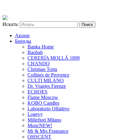
Искать:
Акции
Бренды
Banka Home
Baobab
CERERÍA MOLLÁ 1899
CHANDO
Christian Tortu
Collines de Provence
CULTI MILANO
Dr. Vranjes Firenze
ECHOES
Flame Moscow
KOBO Candles
Laboratorio Olfattivo
Logevy
Millefiori Milano
Monc
NEW!
Mr & Mrs Fragrance
OHSCENT