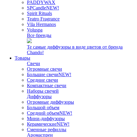
PADDYWAX
SPCandle
NEW!
Spirit Rituals
Teatro Fragrance
Vila Hermanos
Voluspa
Все бренды
Те самые диффузоры в виде цветов от бренда
Chando!
Товары
Свечи
Огромные свечи
Большие свечи
NEW!
Средние свечи
Компактные свечи
Наборы свечей
Диффузоры
Огромные диффузоры
Большой объем
Средний объем
NEW!
Мини-диффузоры
Керамические
NEW!
Сменные рефиллы
Аромаспреи