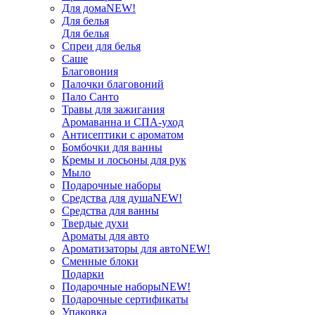
Для дома
NEW!
Для белья
Для белья
Спреи для белья
Саше
Благовония
Палочки благовоний
Пало Санто
Травы для зажигания
Аромаванна и СПА-уход
Антисептики с ароматом
Бомбочки для ванны
Кремы и лосьоны для рук
Мыло
Подарочные наборы
Средства для душа
NEW!
Средства для ванны
Твердые духи
Ароматы для авто
Ароматизаторы для авто
NEW!
Сменные блоки
Подарки
Подарочные наборы
NEW!
Подарочные сертификаты
Упаковка