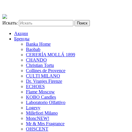
Искать:
Акции
Бренды
Banka Home
Baobab
CERERÍA MOLLÁ 1899
CHANDO
Christian Tortu
Collines de Provence
CULTI MILANO
Dr. Vranjes Firenze
ECHOES
Flame Moscow
KOBO Candles
Laboratorio Olfattivo
Logevy
Millefiori Milano
Monc
NEW!
Mr & Mrs Fragrance
OHSCENT