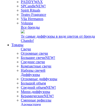
PADDYWAX
SPCandle
NEW!
Spirit Rituals
Teatro Fragrance
Vila Hermanos
Voluspa
Все бренды
Те самые диффузоры в виде цветов от бренда
Chando!
Товары
Свечи
Огромные свечи
Большие свечи
NEW!
Средние свечи
Компактные свечи
Наборы свечей
Диффузоры
Огромные диффузоры
Большой объем
Средний объем
NEW!
Мини-диффузоры
Керамические
NEW!
Сменные рефиллы
Аромаспреи