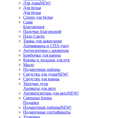
Для дома
NEW!
Для белья
Для белья
Спреи для белья
Саше
Благовония
Палочки благовоний
Пало Санто
Травы для зажигания
Аромаванна и СПА-уход
Антисептики с ароматом
Бомбочки для ванны
Кремы и лосьоны для рук
Мыло
Подарочные наборы
Средства для душа
NEW!
Средства для ванны
Твердые духи
Ароматы для авто
Ароматизаторы для авто
NEW!
Сменные блоки
Подарки
Подарочные наборы
NEW!
Подарочные сертификаты
Упаковка