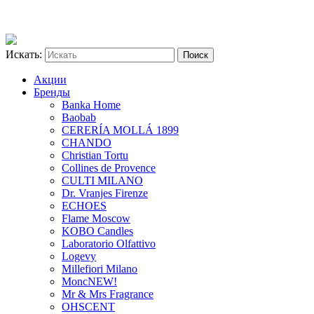
Искать:
Акции
Бренды
Banka Home
Baobab
CERERÍA MOLLÁ 1899
CHANDO
Christian Tortu
Collines de Provence
CULTI MILANO
Dr. Vranjes Firenze
ECHOES
Flame Moscow
KOBO Candles
Laboratorio Olfattivo
Logevy
Millefiori Milano
Monc
NEW!
Mr & Mrs Fragrance
OHSCENT