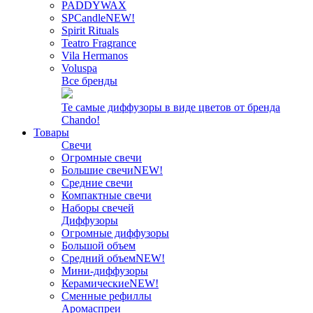
PADDYWAX
SPCandle
NEW!
Spirit Rituals
Teatro Fragrance
Vila Hermanos
Voluspa
Все бренды
Те самые диффузоры в виде цветов от бренда
Chando!
Товары
Свечи
Огромные свечи
Большие свечи
NEW!
Средние свечи
Компактные свечи
Наборы свечей
Диффузоры
Огромные диффузоры
Большой объем
Средний объем
NEW!
Мини-диффузоры
Керамические
NEW!
Сменные рефиллы
Аромаспреи