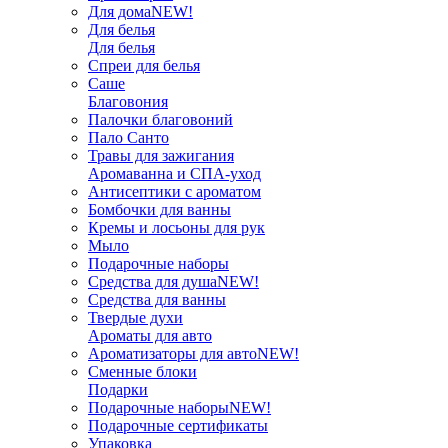
Для дома
NEW!
Для белья
Для белья
Спреи для белья
Саше
Благовония
Палочки благовоний
Пало Санто
Травы для зажигания
Аромаванна и СПА-уход
Антисептики с ароматом
Бомбочки для ванны
Кремы и лосьоны для рук
Мыло
Подарочные наборы
Средства для душа
NEW!
Средства для ванны
Твердые духи
Ароматы для авто
Ароматизаторы для авто
NEW!
Сменные блоки
Подарки
Подарочные наборы
NEW!
Подарочные сертификаты
Упаковка