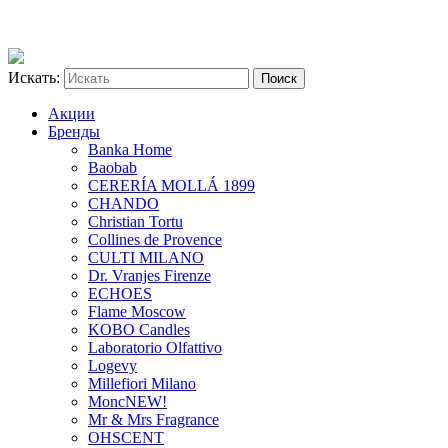
Искать:
Акции
Бренды
Banka Home
Baobab
CERERÍA MOLLÁ 1899
CHANDO
Christian Tortu
Collines de Provence
CULTI MILANO
Dr. Vranjes Firenze
ECHOES
Flame Moscow
KOBO Candles
Laboratorio Olfattivo
Logevy
Millefiori Milano
Monc
NEW!
Mr & Mrs Fragrance
OHSCENT