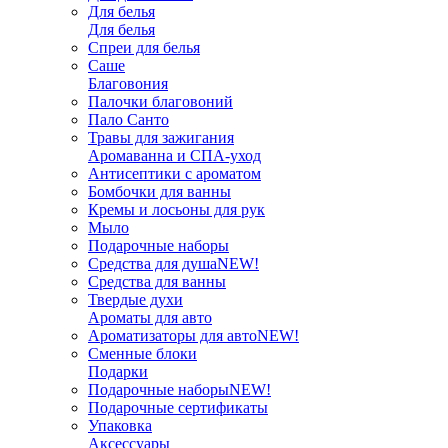
Для белья
Для белья
Спреи для белья
Саше
Благовония
Палочки благовоний
Пало Санто
Травы для зажигания
Аромаванна и СПА-уход
Антисептики с ароматом
Бомбочки для ванны
Кремы и лосьоны для рук
Мыло
Подарочные наборы
Средства для душа
NEW!
Средства для ванны
Твердые духи
Ароматы для авто
Ароматизаторы для авто
NEW!
Сменные блоки
Подарки
Подарочные наборы
NEW!
Подарочные сертификаты
Упаковка
Аксессуары