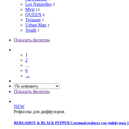
Les Naturelles
3
Myst
13
QUEEN
6
Treasure
1
Urban Man
2
Youth
1
Показать фильтры
1
2
…
6
→
Показать фильтры
NEW
Рефиллы для диффузоров
BERGAMOT & BLACK PEPPER Сменный рефилл для диффузора 10