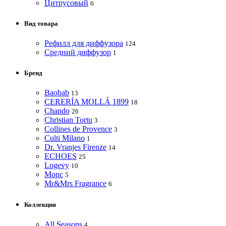
Цитрусовый
6
Вид товара
Рефилл для диффузора
124
Средний диффузор
1
Бренд
Baobab
13
CERERÍA MOLLÁ 1899
18
Chando
26
Christian Tortu
3
Collines de Provence
3
Culti Milano
1
Dr. Vranjes Firenze
14
ECHOES
25
Logevy
10
Monc
5
Mr&Mrs Fragrance
6
Коллекция
All Seasons
4