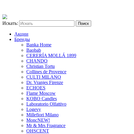
Искать:
Акции
Бренды
Banka Home
Baobab
CERERÍA MOLLÁ 1899
CHANDO
Christian Tortu
Collines de Provence
CULTI MILANO
Dr. Vranjes Firenze
ECHOES
Flame Moscow
KOBO Candles
Laboratorio Olfattivo
Logevy
Millefiori Milano
Monc
NEW!
Mr & Mrs Fragrance
OHSCENT