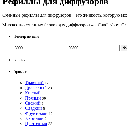
Рефиллы для диффузоров
Сменные рефиллы для диффузоров – это жидкость, которую мож
Множество сменных блоков для диффузоров – в Candlesbox. Оф
Фильтр по цене
Ф
Sort by
Аромат
Tравяной
12
Древесный
28
Кислый
3
Пряный
30
Свежий
1
Сладкий
8
Фруктовый
10
Хвойный
2
Цветочный
33