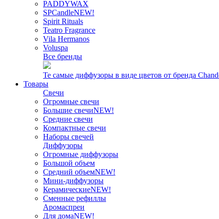
PADDYWAX
SPCandle
NEW!
Spirit Rituals
Teatro Fragrance
Vila Hermanos
Voluspa
Все бренды
Те самые диффузоры в виде цветов от бренда Chand
Товары
Свечи
Огромные свечи
Большие свечи
NEW!
Средние свечи
Компактные свечи
Наборы свечей
Диффузоры
Огромные диффузоры
Большой объем
Средний объем
NEW!
Мини-диффузоры
Керамические
NEW!
Сменные рефиллы
Аромаспреи
Для дома
NEW!