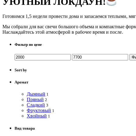
УЮТНЫЙ ЛОКДАУН!
Готовимся 1,5 недели провести дома и запасаемся теплыми, мя
Мы собрали для вас свечи большого объема и компактные форма
Наслаждайтесь этой атмосферой в рабочее время и после.
Фильтр по цене
Ф
Sort by
Аромат
Дымный
1
Пряный
2
Сладкий
3
Фруктовый
1
Хвойный
1
Вид товара