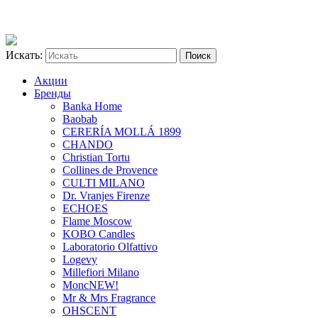
Искать:
Акции
Бренды
Banka Home
Baobab
CERERÍA MOLLÁ 1899
CHANDO
Christian Tortu
Collines de Provence
CULTI MILANO
Dr. Vranjes Firenze
ECHOES
Flame Moscow
KOBO Candles
Laboratorio Olfattivo
Logevy
Millefiori Milano
Monc
NEW!
Mr & Mrs Fragrance
OHSCENT