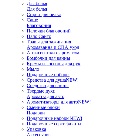
Для белья
Для белья
Спреи для белья
Саше
Благовония
Палочки благовоний
Пало Санто
Травы для зажигания
Аромаванна и СПА-уход
Антисептики с ароматом
Бомбочки для ванны
Кремы и лосьоны для рук
Мыло
Подарочные наборы
Средства для душа
NEW!
Средства для ванны
Твердые духи
Ароматы для авто
Ароматизаторы для авто
NEW!
Сменные блоки
Подарки
Подарочные наборы
NEW!
Подарочные сертификаты
Упаковка
Аксессуары