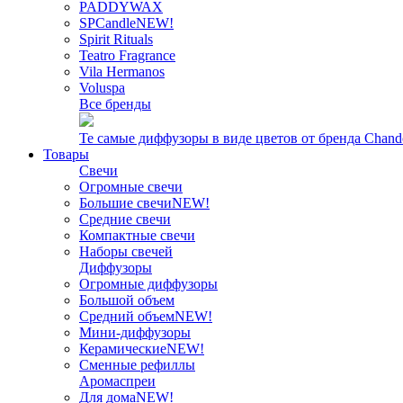
PADDYWAX
SPCandle
NEW!
Spirit Rituals
Teatro Fragrance
Vila Hermanos
Voluspa
Все бренды
Те самые диффузоры в виде цветов от бренда Chand
Товары
Свечи
Огромные свечи
Большие свечи
NEW!
Средние свечи
Компактные свечи
Наборы свечей
Диффузоры
Огромные диффузоры
Большой объем
Средний объем
NEW!
Мини-диффузоры
Керамические
NEW!
Сменные рефиллы
Аромаспреи
Для дома
NEW!