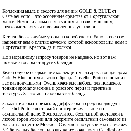
Коллекция мыла и средств для ванны GOLD & BLUE от
Castelbel Porto – это особенные средства от Португальской
марки. Нежный аромат с жасмином и розовым перцем,
шелковые текстуры и великолепные упаковки.
Кстати, бело-голубые узоры на коробочках и баночках сразу
напомнят вам о плитке азулежу, которой декорированы дома в
Португалии. Красота, да и только!
По выбранному запросу товаров не найдено, но вот вам
похожие товары от других брендов.
Бело-голубое оформление коллекции мыла ароматов для дома
Gold & Blue португальского бренда Castelbel Porto не оставит
вас равнодушными. Очень красивые наборы для подарков,
тонкий аромат жасмина и розового перца и приятные
текстуры. За это мы и любим этот бренд.
Закажите ароматное мыло, диффузоры и средства для душа
Castelbel Porto с доставкой в интернет-магазине по
официальной цене. Воспользуйтесь бесплатной доставкой в
любой город России или оформите бесплатный самовывоз из
магазина в центре Москвы. С каждой покупкой мы начисляем
5% бонусных баллов на вашу карту лояльности Candlesbox: