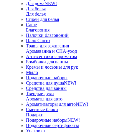
Для дома
NEW!
Для белья
Для белья
Спреи для белья
Саше
Благовония
Палочки благовоний
Пало Санто
Травы для зажигания
Аромаванна и СПА-уход
Антисептики с ароматом
Бомбочки для ванны
Кремы и лосьоны для рук
Мыло
Подарочные наборы
Средства для душа
NEW!
Средства для ванны
Твердые духи
Ароматы для авто
Ароматизаторы для авто
NEW!
Сменные блоки
Подарки
Подарочные наборы
NEW!
Подарочные сертификаты
Упаковка