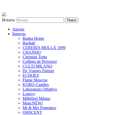
Искать:
Акции
Бренды
Banka Home
Baobab
CERERÍA MOLLÁ 1899
CHANDO
Christian Tortu
Collines de Provence
CULTI MILANO
Dr. Vranjes Firenze
ECHOES
Flame Moscow
KOBO Candles
Laboratorio Olfattivo
Logevy
Millefiori Milano
Monc
NEW!
Mr & Mrs Fragrance
OHSCENT