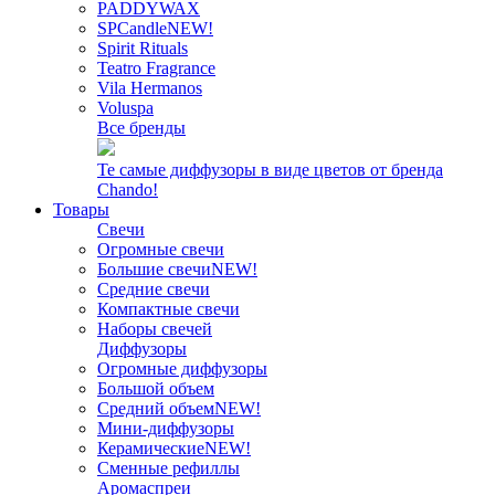
PADDYWAX
SPCandle
NEW!
Spirit Rituals
Teatro Fragrance
Vila Hermanos
Voluspa
Все бренды
Те самые диффузоры в виде цветов от бренда
Chando!
Товары
Свечи
Огромные свечи
Большие свечи
NEW!
Средние свечи
Компактные свечи
Наборы свечей
Диффузоры
Огромные диффузоры
Большой объем
Средний объем
NEW!
Мини-диффузоры
Керамические
NEW!
Сменные рефиллы
Аромаспреи