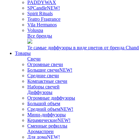
PADDYWAX
SPCandle
NEW!
Spirit Rituals
Teatro Fragrance
Vila Hermanos
Voluspa
Все бренды
Те самые диффузоры в виде цветов от бренда Chand
Товары
Свечи
Огромные свечи
Большие свечи
NEW!
Средние свечи
Компактные свечи
Наборы свечей
Диффузоры
Огромные диффузоры
Большой объем
Средний объем
NEW!
Мини-диффузоры
Керамические
NEW!
Сменные рефиллы
Аромаспреи
Для дома
NEW!