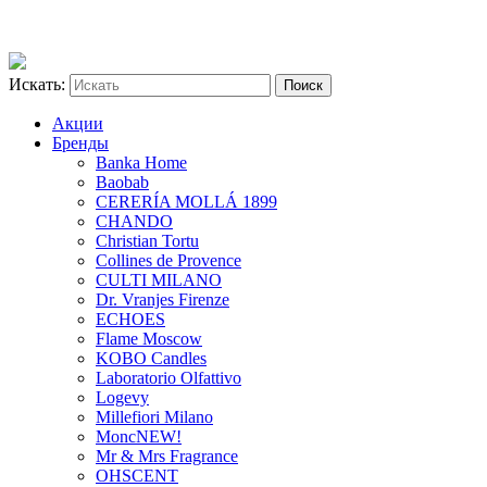
Искать:
Акции
Бренды
Banka Home
Baobab
CERERÍA MOLLÁ 1899
CHANDO
Christian Tortu
Collines de Provence
CULTI MILANO
Dr. Vranjes Firenze
ECHOES
Flame Moscow
KOBO Candles
Laboratorio Olfattivo
Logevy
Millefiori Milano
Monc
NEW!
Mr & Mrs Fragrance
OHSCENT