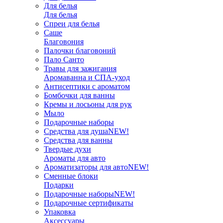
Для белья
Для белья
Спреи для белья
Саше
Благовония
Палочки благовоний
Пало Санто
Травы для зажигания
Аромаванна и СПА-уход
Антисептики с ароматом
Бомбочки для ванны
Кремы и лосьоны для рук
Мыло
Подарочные наборы
Средства для душа
NEW!
Средства для ванны
Твердые духи
Ароматы для авто
Ароматизаторы для авто
NEW!
Сменные блоки
Подарки
Подарочные наборы
NEW!
Подарочные сертификаты
Упаковка
Аксессуары