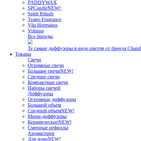
PADDYWAX
SPCandle
NEW!
Spirit Rituals
Teatro Fragrance
Vila Hermanos
Voluspa
Все бренды
Те самые диффузоры в виде цветов от бренда Chand
Товары
Свечи
Огромные свечи
Большие свечи
NEW!
Средние свечи
Компактные свечи
Наборы свечей
Диффузоры
Огромные диффузоры
Большой объем
Средний объем
NEW!
Мини-диффузоры
Керамические
NEW!
Сменные рефиллы
Аромаспреи
Для дома
NEW!