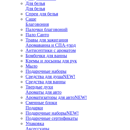
Для белья
Для белья
Спреи для белья
Саше
Благовония
Палочки благовоний
Пало Санто
Травы для зажигания
Аромаванна и СПА-уход
Антисептики с ароматом
Бомбочки для ванны
Кремы и лосьоны для рук
Мыло
Подарочные наборы
Средства для душа
NEW!
Средства для ванны
Твердые духи
Ароматы для авто
Ароматизаторы для авто
NEW!
Сменные блоки
Подарки
Подарочные наборы
NEW!
Подарочные сертификаты
Упаковка
Аксессуары