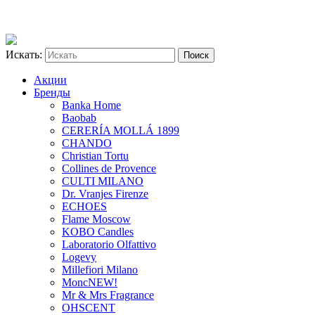
Искать:
Акции
Бренды
Banka Home
Baobab
CERERÍA MOLLÁ 1899
CHANDO
Christian Tortu
Collines de Provence
CULTI MILANO
Dr. Vranjes Firenze
ECHOES
Flame Moscow
KOBO Candles
Laboratorio Olfattivo
Logevy
Millefiori Milano
Monc
NEW!
Mr & Mrs Fragrance
OHSCENT