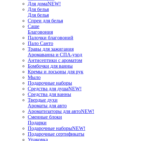
Для дома
NEW!
Для белья
Для белья
Спреи для белья
Саше
Благовония
Палочки благовоний
Пало Санто
Травы для зажигания
Аромаванна и СПА-уход
Антисептики с ароматом
Бомбочки для ванны
Кремы и лосьоны для рук
Мыло
Подарочные наборы
Средства для душа
NEW!
Средства для ванны
Твердые духи
Ароматы для авто
Ароматизаторы для авто
NEW!
Сменные блоки
Подарки
Подарочные наборы
NEW!
Подарочные сертификаты
Упаковка