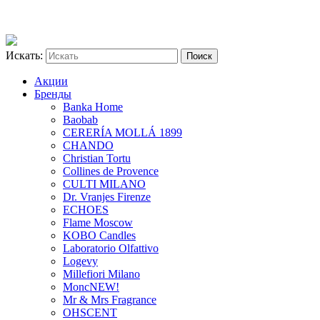
Искать:
Акции
Бренды
Banka Home
Baobab
CERERÍA MOLLÁ 1899
CHANDO
Christian Tortu
Collines de Provence
CULTI MILANO
Dr. Vranjes Firenze
ECHOES
Flame Moscow
KOBO Candles
Laboratorio Olfattivo
Logevy
Millefiori Milano
Monc
NEW!
Mr & Mrs Fragrance
OHSCENT