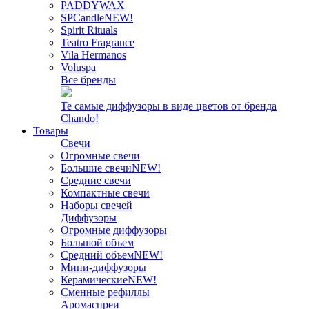
PADDYWAX
SPCandle
NEW!
Spirit Rituals
Teatro Fragrance
Vila Hermanos
Voluspa
Все бренды
Те самые диффузоры в виде цветов от бренда
Chando!
Товары
Свечи
Огромные свечи
Большие свечи
NEW!
Средние свечи
Компактные свечи
Наборы свечей
Диффузоры
Огромные диффузоры
Большой объем
Средний объем
NEW!
Мини-диффузоры
Керамические
NEW!
Сменные рефиллы
Аромаспреи