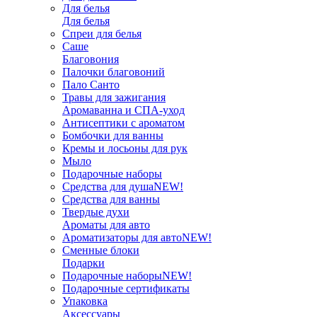
Для белья
Для белья
Спреи для белья
Саше
Благовония
Палочки благовоний
Пало Санто
Травы для зажигания
Аромаванна и СПА-уход
Антисептики с ароматом
Бомбочки для ванны
Кремы и лосьоны для рук
Мыло
Подарочные наборы
Средства для душа
NEW!
Средства для ванны
Твердые духи
Ароматы для авто
Ароматизаторы для авто
NEW!
Сменные блоки
Подарки
Подарочные наборы
NEW!
Подарочные сертификаты
Упаковка
Аксессуары