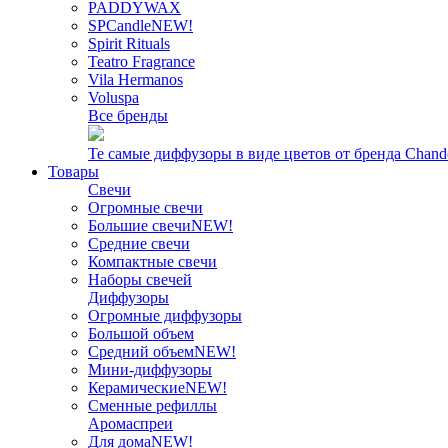
PADDYWAX
SPCandle
NEW!
Spirit Rituals
Teatro Fragrance
Vila Hermanos
Voluspa
Все бренды
Те самые диффузоры в виде цветов от бренда Chand
Товары
Свечи
Огромные свечи
Большие свечи
NEW!
Средние свечи
Компактные свечи
Наборы свечей
Диффузоры
Огромные диффузоры
Большой объем
Средний объем
NEW!
Мини-диффузоры
Керамические
NEW!
Сменные рефиллы
Аромаспреи
Для дома
NEW!