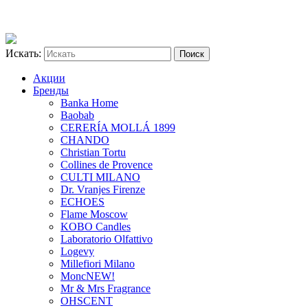
Искать:
Акции
Бренды
Banka Home
Baobab
CERERÍA MOLLÁ 1899
CHANDO
Christian Tortu
Collines de Provence
CULTI MILANO
Dr. Vranjes Firenze
ECHOES
Flame Moscow
KOBO Candles
Laboratorio Olfattivo
Logevy
Millefiori Milano
Monc
NEW!
Mr & Mrs Fragrance
OHSCENT