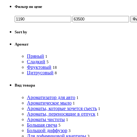
Фильтр по цене
Ф
Sort by
Аромат
Пряный
1
Сладкий
5
Фруктовый
18
Цитрусовый
8
Вид товара
Ароматизатор для авто
1
Ароматическое мыло
1
Ароматы, которые хочется съесть
1
Ароматы, переносящие в отпуск
1
Ароматы чистоты
1
Большая свеча
5
Большой диффузор
3
Для дофаминовой квартиры
3