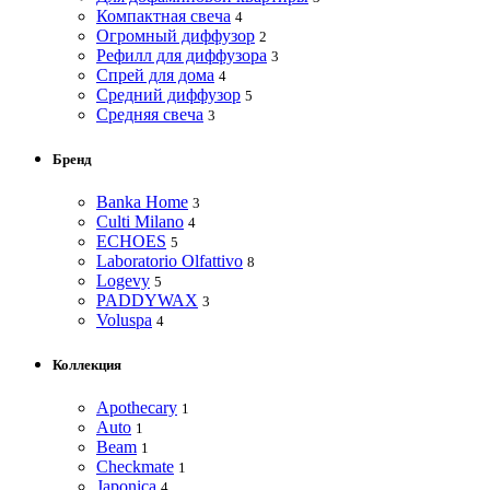
Компактная свеча
4
Огромный диффузор
2
Рефилл для диффузора
3
Спрей для дома
4
Средний диффузор
5
Средняя свеча
3
Бренд
Banka Home
3
Culti Milano
4
ECHOES
5
Laboratorio Olfattivo
8
Logevy
5
PADDYWAX
3
Voluspa
4
Коллекция
Apothecary
1
Auto
1
Beam
1
Checkmate
1
Japonica
4