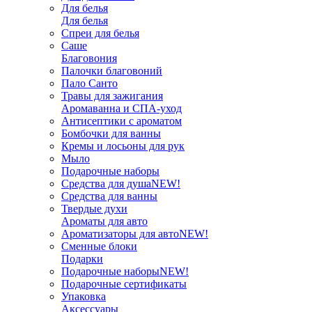
Для белья
Для белья
Спреи для белья
Саше
Благовония
Палочки благовоний
Пало Санто
Травы для зажигания
Аромаванна и СПА-уход
Антисептики с ароматом
Бомбочки для ванны
Кремы и лосьоны для рук
Мыло
Подарочные наборы
Средства для душа
NEW!
Средства для ванны
Твердые духи
Ароматы для авто
Ароматизаторы для авто
NEW!
Сменные блоки
Подарки
Подарочные наборы
NEW!
Подарочные сертификаты
Упаковка
Аксессуары