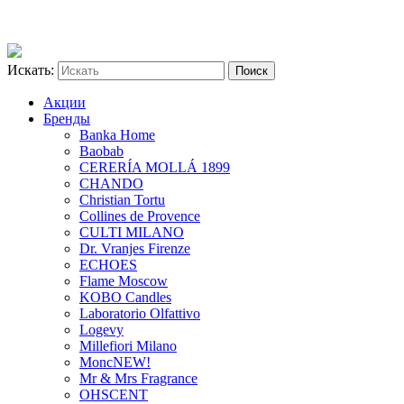
Искать:
Акции
Бренды
Banka Home
Baobab
CERERÍA MOLLÁ 1899
CHANDO
Christian Tortu
Collines de Provence
CULTI MILANO
Dr. Vranjes Firenze
ECHOES
Flame Moscow
KOBO Candles
Laboratorio Olfattivo
Logevy
Millefiori Milano
Monc
NEW!
Mr & Mrs Fragrance
OHSCENT