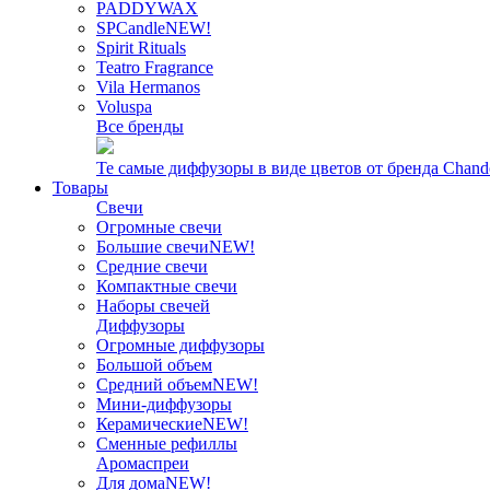
PADDYWAX
SPCandle
NEW!
Spirit Rituals
Teatro Fragrance
Vila Hermanos
Voluspa
Все бренды
Те самые диффузоры в виде цветов от бренда Chand
Товары
Свечи
Огромные свечи
Большие свечи
NEW!
Средние свечи
Компактные свечи
Наборы свечей
Диффузоры
Огромные диффузоры
Большой объем
Средний объем
NEW!
Мини-диффузоры
Керамические
NEW!
Сменные рефиллы
Аромаспреи
Для дома
NEW!