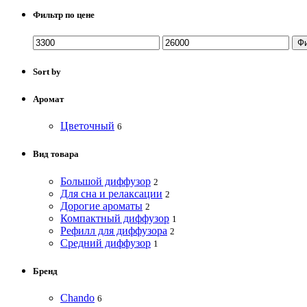
Фильтр по цене
Ф
Sort by
Аромат
Цветочный
6
Вид товара
Большой диффузор
2
Для сна и релаксации
2
Дорогие ароматы
2
Компактный диффузор
1
Рефилл для диффузора
2
Средний диффузор
1
Бренд
Chando
6