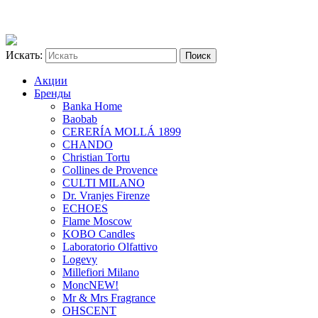
Искать:
Акции
Бренды
Banka Home
Baobab
CERERÍA MOLLÁ 1899
CHANDO
Christian Tortu
Collines de Provence
CULTI MILANO
Dr. Vranjes Firenze
ECHOES
Flame Moscow
KOBO Candles
Laboratorio Olfattivo
Logevy
Millefiori Milano
Monc
NEW!
Mr & Mrs Fragrance
OHSCENT