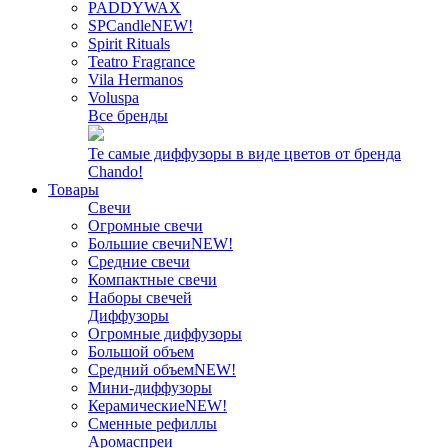
PADDYWAX
SPCandle
NEW!
Spirit Rituals
Teatro Fragrance
Vila Hermanos
Voluspa
Все бренды
Те самые диффузоры в виде цветов от бренда
Chando!
Товары
Свечи
Огромные свечи
Большие свечи
NEW!
Средние свечи
Компактные свечи
Наборы свечей
Диффузоры
Огромные диффузоры
Большой объем
Средний объем
NEW!
Мини-диффузоры
Керамические
NEW!
Сменные рефиллы
Аромаспреи