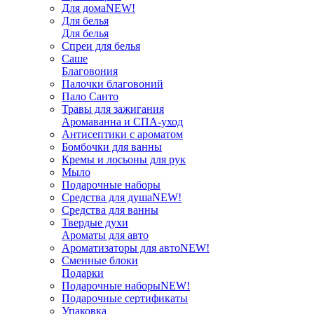
Для дома
NEW!
Для белья
Для белья
Спреи для белья
Саше
Благовония
Палочки благовоний
Пало Санто
Травы для зажигания
Аромаванна и СПА-уход
Антисептики с ароматом
Бомбочки для ванны
Кремы и лосьоны для рук
Мыло
Подарочные наборы
Средства для душа
NEW!
Средства для ванны
Твердые духи
Ароматы для авто
Ароматизаторы для авто
NEW!
Сменные блоки
Подарки
Подарочные наборы
NEW!
Подарочные сертификаты
Упаковка