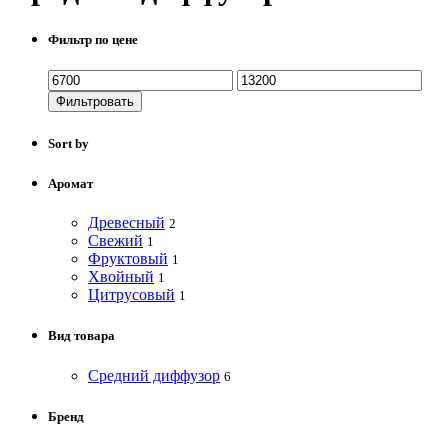
Фильтр по цене
Фильтровать
Sort by
Аромат
Древесный
2
Свежий
1
Фруктовый
1
Хвойный
1
Цитрусовый
1
Вид товара
Средний диффузор
6
Бренд