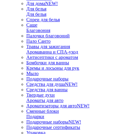
Для дома
NEW!
Для белья
Для белья
Спреи для белья
Саше
Благовония
Палочки благовоний
Пало Санто
Травы для зажигания
Аромаванна и СПА-уход
Антисептики с ароматом
Бомбочки для ванны
Кремы и лосьоны для рук
Мыло
Подарочные наборы
Средства для душа
NEW!
Средства для ванны
Твердые духи
Ароматы для авто
Ароматизаторы для авто
NEW!
Сменные блоки
Подарки
Подарочные наборы
NEW!
Подарочные сертификаты
Упаковка