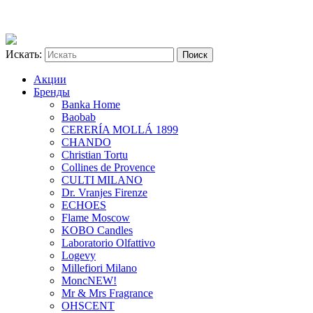
Искать:
Акции
Бренды
Banka Home
Baobab
CERERÍA MOLLÁ 1899
CHANDO
Christian Tortu
Collines de Provence
CULTI MILANO
Dr. Vranjes Firenze
ECHOES
Flame Moscow
KOBO Candles
Laboratorio Olfattivo
Logevy
Millefiori Milano
Monc
NEW!
Mr & Mrs Fragrance
OHSCENT