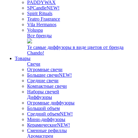
PADDYWAX
SPCandle
NEW!
Spirit Rituals
Teatro Fragrance
Vila Hermanos
Voluspa
Все бренды
Те самые диффузоры в виде цветов от бренда
Chando!
Товары
Свечи
Огромные свечи
Большие свечи
NEW!
Средние свечи
Компактные свечи
Наборы свечей
Диффузоры
Огромные диффузоры
Большой объем
Средний объем
NEW!
Мини-диффузоры
Керамические
NEW!
Сменные рефиллы
Аромаспреи