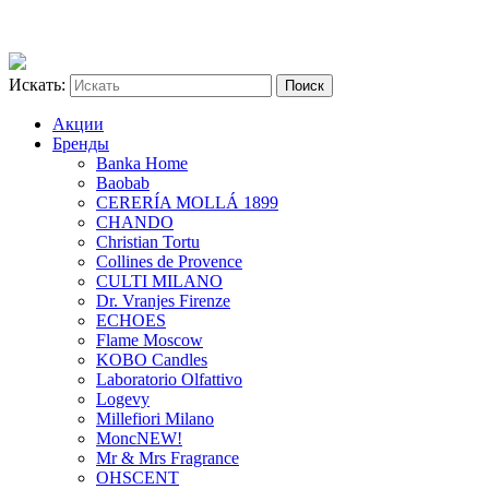
Искать:
Акции
Бренды
Banka Home
Baobab
CERERÍA MOLLÁ 1899
CHANDO
Christian Tortu
Collines de Provence
CULTI MILANO
Dr. Vranjes Firenze
ECHOES
Flame Moscow
KOBO Candles
Laboratorio Olfattivo
Logevy
Millefiori Milano
Monc
NEW!
Mr & Mrs Fragrance
OHSCENT