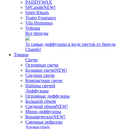
PADDYWAX
SPCandle
NEW!
Spirit Rituals
Teatro Fragrance
Vila Hermanos
Voluspa
Все бренды
Те самые диффузоры в виде цветов от бренда
Chando!
Товары
Свечи
Огромные свечи
Большие свечи
NEW!
Средние свечи
Компактные свечи
Наборы свечей
Диффузоры
Огромные диффузоры
Большой объем
Средний объем
NEW!
Мини-диффузоры
Керамические
NEW!
Сменные рефиллы
Аромаспреи