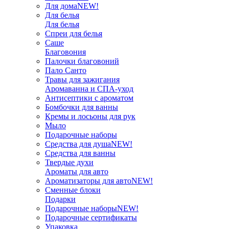
Для дома
NEW!
Для белья
Для белья
Спреи для белья
Саше
Благовония
Палочки благовоний
Пало Санто
Травы для зажигания
Аромаванна и СПА-уход
Антисептики с ароматом
Бомбочки для ванны
Кремы и лосьоны для рук
Мыло
Подарочные наборы
Средства для душа
NEW!
Средства для ванны
Твердые духи
Ароматы для авто
Ароматизаторы для авто
NEW!
Сменные блоки
Подарки
Подарочные наборы
NEW!
Подарочные сертификаты
Упаковка