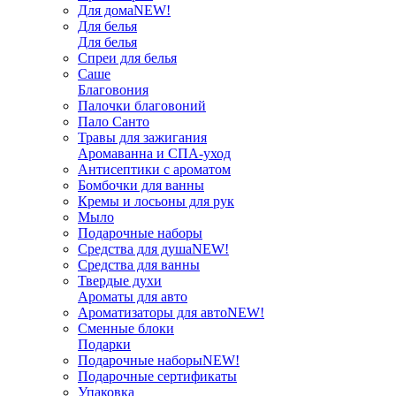
Для дома
NEW!
Для белья
Для белья
Спреи для белья
Саше
Благовония
Палочки благовоний
Пало Санто
Травы для зажигания
Аромаванна и СПА-уход
Антисептики с ароматом
Бомбочки для ванны
Кремы и лосьоны для рук
Мыло
Подарочные наборы
Средства для душа
NEW!
Средства для ванны
Твердые духи
Ароматы для авто
Ароматизаторы для авто
NEW!
Сменные блоки
Подарки
Подарочные наборы
NEW!
Подарочные сертификаты
Упаковка