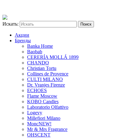
Искать:
Акции
Бренды
Banka Home
Baobab
CERERÍA MOLLÁ 1899
CHANDO
Christian Tortu
Collines de Provence
CULTI MILANO
Dr. Vranjes Firenze
ECHOES
Flame Moscow
KOBO Candles
Laboratorio Olfattivo
Logevy
Millefiori Milano
Monc
NEW!
Mr & Mrs Fragrance
OHSCENT