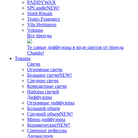
PADDYWAX
SPCandle
NEW!
Spirit Rituals
Teatro Fragrance
Vila Hermanos
Voluspa
Все бренды
Те самые диффузоры в виде цветов от бренда
Chando!
Товары
Свечи
Огромные свечи
Большие свечи
NEW!
Средние свечи
Компактные свечи
Наборы свечей
Диффузоры
Огромные диффузоры
Большой объем
Средний объем
NEW!
Мини-диффузоры
Керамические
NEW!
Сменные рефиллы
Аромаспреи