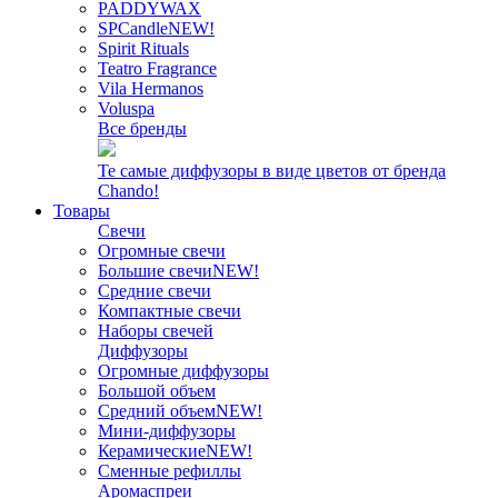
PADDYWAX
SPCandle
NEW!
Spirit Rituals
Teatro Fragrance
Vila Hermanos
Voluspa
Все бренды
Те самые диффузоры в виде цветов от бренда
Chando!
Товары
Свечи
Огромные свечи
Большие свечи
NEW!
Средние свечи
Компактные свечи
Наборы свечей
Диффузоры
Огромные диффузоры
Большой объем
Средний объем
NEW!
Мини-диффузоры
Керамические
NEW!
Сменные рефиллы
Аромаспреи