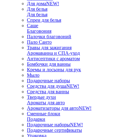
Для дома
NEW!
Для белья
Для белья
Спреи для белья
Саше
Благовония
Палочки благовоний
Пало Санто
Травы для зажигания
Аромаванна и СПА-уход
Антисептики с ароматом
Бомбочки для ванны
Кремы и лосьоны для рук
Мыло
Подарочные наборы
Средства для душа
NEW!
Средства для ванны
Твердые духи
Ароматы для авто
Ароматизаторы для авто
NEW!
Сменные блоки
Подарки
Подарочные наборы
NEW!
Подарочные сертификаты
Упаковка