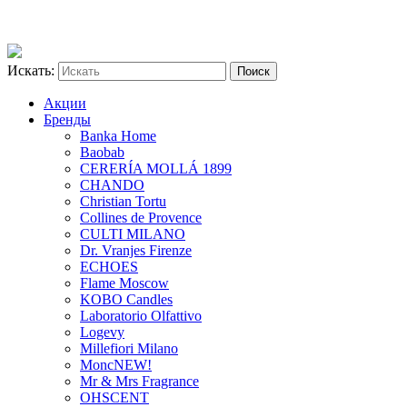
Искать:
Акции
Бренды
Banka Home
Baobab
CERERÍA MOLLÁ 1899
CHANDO
Christian Tortu
Collines de Provence
CULTI MILANO
Dr. Vranjes Firenze
ECHOES
Flame Moscow
KOBO Candles
Laboratorio Olfattivo
Logevy
Millefiori Milano
Monc
NEW!
Mr & Mrs Fragrance
OHSCENT