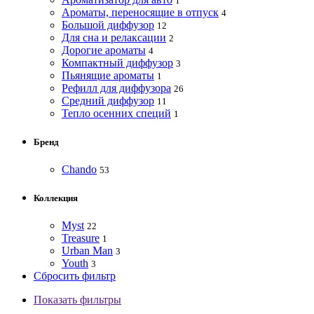
1
Ароматы, переносящие в отпуск
4
Большой диффузор
12
Для сна и релаксации
2
Дорогие ароматы
4
Компактный диффузор
3
Пьянящие ароматы
1
Рефилл для диффузора
26
Средний диффузор
11
Тепло осенних специй
1
Бренд
Chando
53
Коллекция
Myst
22
Treasure
1
Urban Man
3
Youth
3
Сбросить фильтр
Показать фильтры