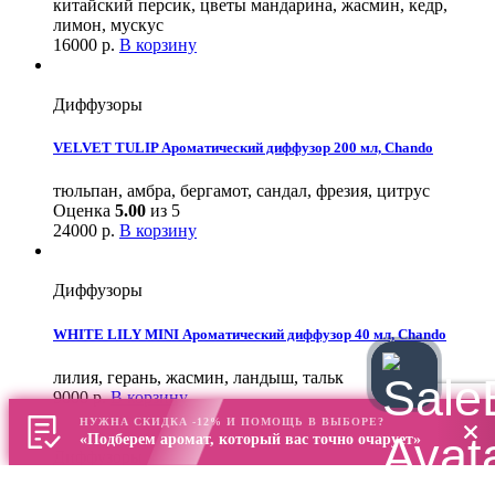
китайский персик, цветы мандарина, жасмин, кедр,
лимон, мускус
16000
р.
В корзину
Диффузоры
VELVET TULIP Ароматический диффузор 200 мл, Chando
тюльпан, амбра, бергамот, сандал, фрезия, цитрус
Оценка
5.00
из 5
24000
р.
В корзину
Диффузоры
WHITE LILY MINI Ароматический диффузор 40 мл, Chando
лилия, герань, жасмин, ландыш, тальк
9000
р.
В корзину
НУЖНА СКИДКА -12% И ПОМОЩЬ В ВЫБОРЕ?
«Подберем аромат, который вас точно очарует»
Диффузоры