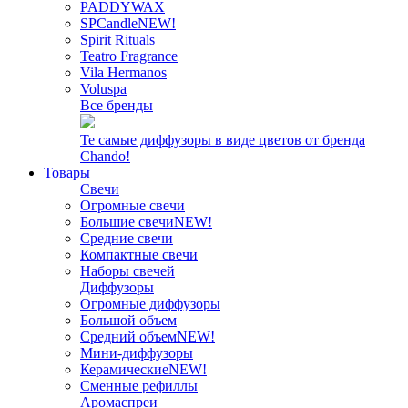
PADDYWAX
SPCandle
NEW!
Spirit Rituals
Teatro Fragrance
Vila Hermanos
Voluspa
Все бренды
Те самые диффузоры в виде цветов от бренда
Chando!
Товары
Свечи
Огромные свечи
Большие свечи
NEW!
Средние свечи
Компактные свечи
Наборы свечей
Диффузоры
Огромные диффузоры
Большой объем
Средний объем
NEW!
Мини-диффузоры
Керамические
NEW!
Сменные рефиллы
Аромаспреи