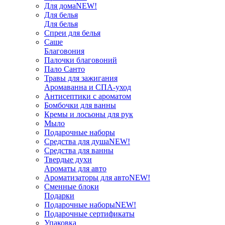
Для дома
NEW!
Для белья
Для белья
Спреи для белья
Саше
Благовония
Палочки благовоний
Пало Санто
Травы для зажигания
Аромаванна и СПА-уход
Антисептики с ароматом
Бомбочки для ванны
Кремы и лосьоны для рук
Мыло
Подарочные наборы
Средства для душа
NEW!
Средства для ванны
Твердые духи
Ароматы для авто
Ароматизаторы для авто
NEW!
Сменные блоки
Подарки
Подарочные наборы
NEW!
Подарочные сертификаты
Упаковка