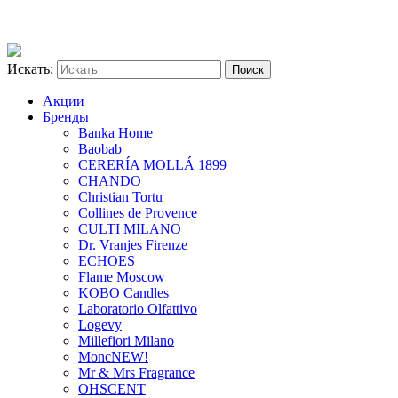
Искать:
Акции
Бренды
Banka Home
Baobab
CERERÍA MOLLÁ 1899
CHANDO
Christian Tortu
Collines de Provence
CULTI MILANO
Dr. Vranjes Firenze
ECHOES
Flame Moscow
KOBO Candles
Laboratorio Olfattivo
Logevy
Millefiori Milano
Monc
NEW!
Mr & Mrs Fragrance
OHSCENT